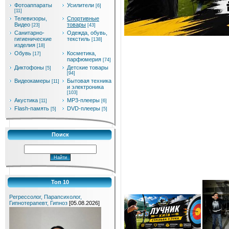
Фотоаппараты
Усилители
[6]
[11]
Телевизоры,
Спортивные
Видео
товары
[23]
[43]
Санитарно-
Одежда, обувь,
гигиенические
текстиль
[138]
изделия
[18]
Обувь
Косметика,
[17]
парфюмерия
[74]
Диктофоны
Детские товары
[5]
[94]
Видеокамеры
Бытовая техника
[11]
и электроника
[103]
Акустика
MP3-плееры
[11]
[6]
Flash-память
DVD-плееры
[5]
[5]
Поиск
Топ 10
Регрессолог, Парапсихолог,
Гипнотерапевт, Гипноз
[05.08.2026]