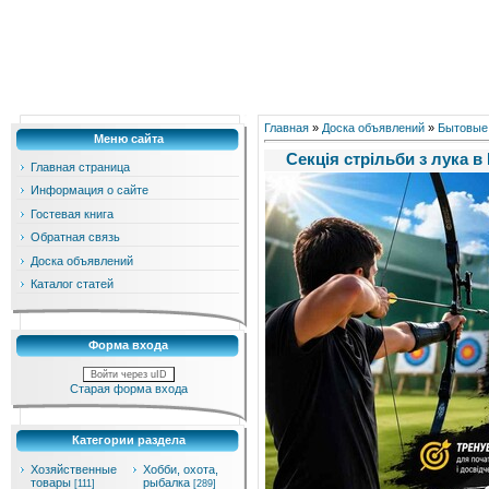
Главная
»
Доска объявлений
»
Бытовые
Меню сайта
Секція стрільби з лука в
Главная страница
Информация о сайте
Гостевая книга
Обратная связь
Доска объявлений
Каталог статей
Форма входа
Войти через uID
Старая форма входа
Категории раздела
Хозяйственные
Хобби, охота,
товары
рыбалка
[111]
[289]