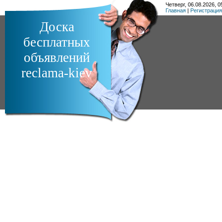
Четверг, 06.08.2026, 0
Главная
|
Регистрация
Доска
бесплатных
объявлений
reclama-kiev