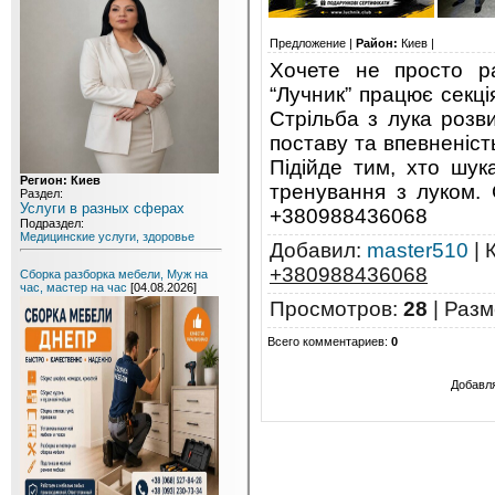
Предложение |
Район:
Киев |
Хочете не просто ра
“Лучник” працює секція
Стрільба з лука розви
поставу та впевненість
Підійде тим, хто шук
Регион: Киев
тренування з луком. С
Раздел:
Услуги в разных сферах
+380988436068
Подраздел:
Медицинские услуги, здоровье
Добавил
:
master510
|
+380988436068
Сборка разборка мебели, Муж на
час, мастер на час
[04.08.2026]
Просмотров
:
28
|
Разм
Всего комментариев
:
0
Добавл