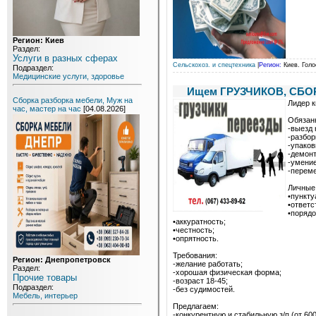
Регион: Киев
Раздел:
Услуги в разных сферах
Сельскохоз. и спецтехника
|
Регион:
Киев. Голо
Подраздел:
Медицинские услуги, здоровье
Ищем ГРУЗЧИКОВ, СБОРЩ
Сборка разборка мебели, Муж на
Лидер 
час, мастер на час
[04.08.2026]
Обязан
-выезд 
-разбор
-упаков
-демонт
-умение
-перем
Личные 
•пункту
•ответс
•порядо
•аккуратность;
•честность;
•опрятность.
Требования:
Регион: Днепропетровск
-желание работать;
Раздел:
-хорошая физическая форма;
Прочие товары
-возраст 18-45;
Подраздел:
-без судимостей.
Мебель, интерьер
Предлагаем:
-конкурентную и стабильную з/п (от 600