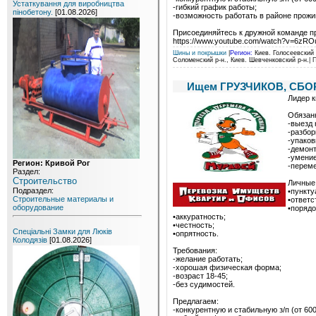
Устаткування для виробництва
-гибкий график работы;
пінобетону.
[01.08.2026]
-возможность работать в районе прожи
Присоединяйтесь к дружной команде п
https://www.youtube.com/watch?v=6z
Шины и покрышки
|
Регион:
Киев. Голосеевский р
Соломенский р-н., Киев. Шевченковский р-н.
| 
Ищем ГРУЗЧИКОВ, СБО
Лидер 
Обязан
-выезд 
-разбор
-упаков
-демонт
-умение
Регион: Кривой Рог
-перем
Раздел:
Строительство
Личные 
Подраздел:
•пункту
Строительные материалы и
•ответс
оборудование
•порядо
•аккуратность;
•честность;
Спеціальні Замки для Люків
•опрятность.
Колодязів
[01.08.2026]
Требования:
-желание работать;
-хорошая физическая форма;
-возраст 18-45;
-без судимостей.
Предлагаем:
-конкурентную и стабильную з/п (от 600