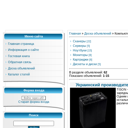
Главная
»
Доска объявлений
» Компьют
Меню сайта
Сканеры
[22]
Главная страница
Серверы
[5]
Информация о сайте
Ноутбуки
[15]
Мониторы
[8]
Гостевая книга
Картриджи
[6]
Обратная связь
Дискеты и диски
[5]
Доска объявлений
В разделе объявлений
:
62
Каталог статей
Показано объявлений
:
1-15
Украинский производит
TISON -
Форма входа
зарядны
Одним и
Войти через uID
остальн
Старая форма входа
различн
Поиск