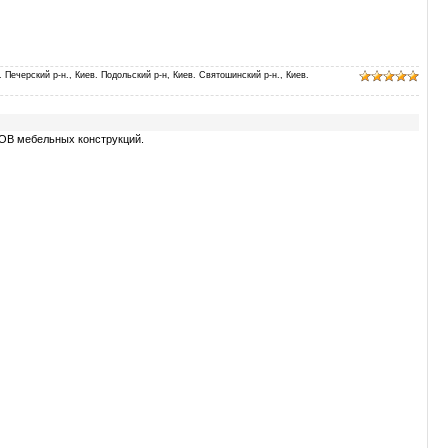
. Печерский р-н., Киев. Подольский р-н, Киев. Святошинский р-н., Киев.
В мебельных конструкций.