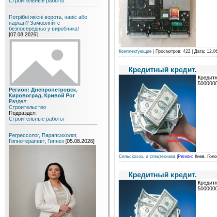
Строительные работы
Потрібні якісні ворота, навіс або
паркан? Замовляйте
безпосередньо у виробника!
[07.08.2026]
Комплектующие
| Просмотров: 422 | Дата:
12.0
Кредитный кредит.
Кредитн
500000
Регион: Днепропетровск,
Кировоград, Кривой Рог
Раздел:
Строительство
Подраздел:
Строительные работы
Регрессолог, Парапсихолог,
Гипнотерапевт, Гипноз
[05.08.2026]
Сельскохоз. и спецтехника
|
Регион:
Киев. Голо
Кредитный кредит.
Кредитн
500000