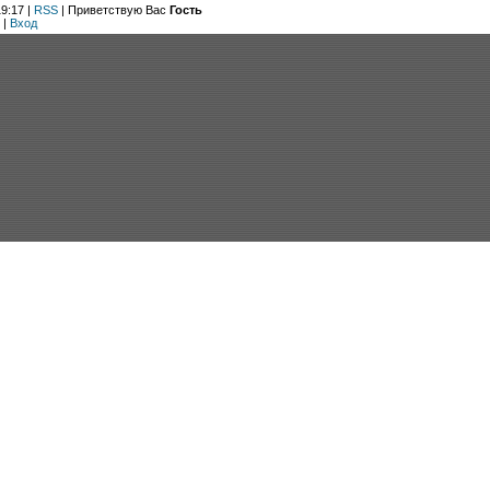
9:17 |
RSS
|
Приветствую Вас
Гость
|
Вход