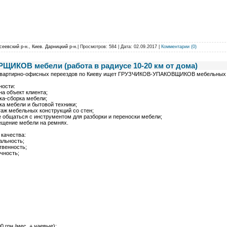
сеевский р-н., Киев. Дарницкий р-н.
| Просмотров: 584 | Дата:
02.09.2017
|
Комментарии (0)
ИКОВ мебели (работа в радиусе 10-20 км от дома)
квартирно-офисных переездов по Киеву ищет ГРУЗЧИКОВ-УПАКОВЩИКОВ мебельных 
ности:
на объект клиента;
ка-сборка мебели;
ка мебели и бытовой техники;
аж мебельных конструкций со стен;
 общаться с инструментом для разборки и переноски мебели;
ещение мебели на ремнях.
качества:
альность;
твенность;
чность;
0 грн./мес. + чаевые);