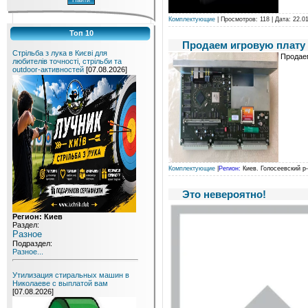
Комплектующие
| Просмотров: 118 | Дата:
22.0
Топ 10
Продаем игровую плату 
Стрільба з лука в Києві для
Продаем
любителів точності, стрільби та
outdoor-активностей
[07.08.2026]
Комплектующие
|
Регион:
Киев. Голосеевский р-
Это невероятно!
Регион: Киев
Раздел:
Разное
Подраздел:
Разное...
Утилизация стиральных машин в
Николаеве с выплатой вам
[07.08.2026]