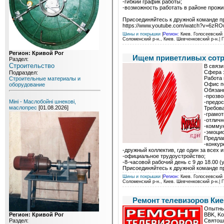
-гибкий график работы;
-возможность работать в районе прожи
Присоединяйтесь к дружной команде п
https://www.youtube.com/watch?v=6z
Шины и покрышки
|
Регион:
Киев. Голосеевский р
Соломенский р-н., Киев. Шевченковский р-н.
| 
Регион: Кривой Рог
Ищем приветливых сотр
Раздел:
Строительство
В связи
Сфера з
Подраздел:
Работа 
Строительные материалы и
Офис по
оборудование
Обязан
-прозво
Міні - Маслобойні шнекові,
-предос
маслопрес
[01.08.2026]
Требов
-грамот
-отличн
-комму
-эмоцио
Предла
-конкур
-дружный коллектив, где один за всех и
-официальное трудоустройство;
-8-часовой рабочий день с 9 до 18.00 (
Присоединяйтесь к дружной команде п
Шины и покрышки
|
Регион:
Киев. Голосеевский р
Соломенский р-н., Киев. Шевченковский р-н.
| 
Ремонт телевизоров Кие
Опытный
BBK, Ko
Регион: Кривой Рог
Святоши
Раздел: