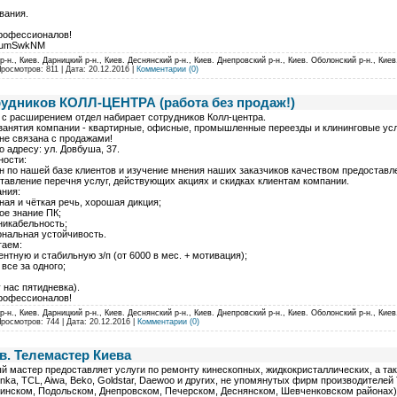
вания.
рофессионалов!
ROumSwkNM
-н., Киев. Дарницкий р-н., Киев. Деснянский р-н., Киев. Днепровский р-н., Киев. Оболонский р-н., Киев
Просмотров: 811 | Дата:
20.12.2016
|
Комментарии (0)
удников КОЛЛ-ЦЕНТРА (работа без продаж!)
 с расширением отдел набирает сотрудников Колл-центра.
анятия компании - квартирные, офисные, промышленные переезды и клининговые услуг
не связана с продажами!
 адресу: ул. Довбуша, 37.
ности:
н по нашей базе клиентов и изучение мнения наших заказчиков качеством предоставл
тавление перечня услуг, действующих акциях и скидках клиентам компании.
ания:
ная и чёткая речь, хорошая дикция;
ое знание ПК;
никабельность;
нальная устойчивость.
гаем:
ентную и стабильную з/п (от 6000 в мес. + мотивация);
 все за одного;
у нас пятидневка).
рофессионалов!
-н., Киев. Дарницкий р-н., Киев. Деснянский р-н., Киев. Днепровский р-н., Киев. Оболонский р-н., Киев
Просмотров: 744 | Дата:
20.12.2016
|
Комментарии (0)
в. Телемастер Киева
 мастер предоставляет услуги по ремонту кинескопных, жидкокристаллических, а также
nka, TCL, Aiwa, Beko, Goldstar, Daewoo и других, не упомянутых фирм производителе
нском, Подольском, Днепровском, Печерском, Деснянском, Шевченковском районах) и