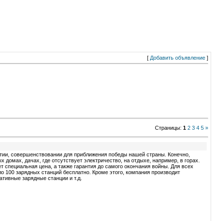
[
Добавить объявление
]
Страницы
:
1
2
3
4
5
»
итии, совершенствовании для приближения победы нашей страны. Конечно,
домах, дачах, где отсутствует электричество, на отдыхе, например, в горах.
 специальная цена, а также гарантия до самого окончания войны. Для всех
о 100 зарядных станций бесплатно. Кроме этого, компания производит
ативные зарядные станции и т.д.