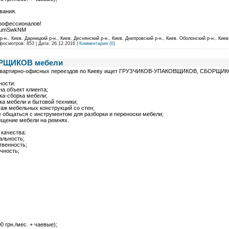
вания.
рофессионалов!
ROumSwkNM
-н., Киев. Дарницкий р-н., Киев. Деснянский р-н., Киев. Днепровский р-н., Киев. Оболонский р-н., Киев
Просмотров: 853 | Дата:
26.12.2016
|
Комментарии (0)
РЩИКОВ мебели
квартирно-офисных переездов по Киеву ищет ГРУЗЧИКОВ-УПАКОВЩИКОВ, СБОРЩИКО
ности:
на объект клиента;
ка-сборка мебели;
ка мебели и бытовой техники;
аж мебельных конструкций со стен;
 общаться с инструментом для разборки и переноски мебели;
ещение мебели на ремнях.
качества:
альность;
твенность;
чность;
0 грн./мес. + чаевые);