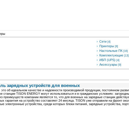
еры
Сети
[4]
Принтеры
[8]
Настольные ПК
[16]
Комплектующие
[13]
ИБП (UPS)
[4]
Аксессуары
[9]
ель зарядных устройств для военных
 это об идеальном качестве и надежности производимой продукции, постоянном разв
е станции TISON ENERGY могут использоваться и в гражданских условиях: загородных 
з преимуществ компании является то, что для военных на зарядные станции действует
ых гарантия на устройство составляет 24 месяца. TISON уже отправили на фронт окол
ые электронные устройства, среди которых блоки питания, зарядные устройства, порт