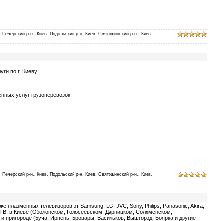
. Печерский р-н., Киев. Подольский р-н, Киев. Святошинский р-н., Киев.
и по г. Киеву.
енных услуг грузоперевозок;
. Печерский р-н., Киев. Подольский р-н, Киев. Святошинский р-н., Киев.
 плазменных телевизоров от Samsung, LG, JVC, Sony, Philips, Panasonic, Akira,
й ТВ, в Киеве (Оболонском, Голосеевском, Дарницком, Соломенском,
 пригороде (Буча, Ирпень, Бровары, Васильков, Вышгород, Боярка и другие