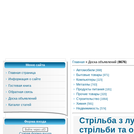
Главная
»
Доска объявлений
(
8676
)
Меню сайта
Автомобили
[998]
Главная страница
Бытовые товары
[971]
Информация о сайте
Компьютеры
[115]
Металлы
[743]
Гостевая книга
Продукты питания
[181]
Обратная связь
Прочие товары
[320]
Доска объявлений
Строительство
[1664]
Химия
[591]
Каталог статей
Недвижимость
[574]
Стрільба з лу
Форма входа
стрільби та 
Войти через uID
Старая форма входа