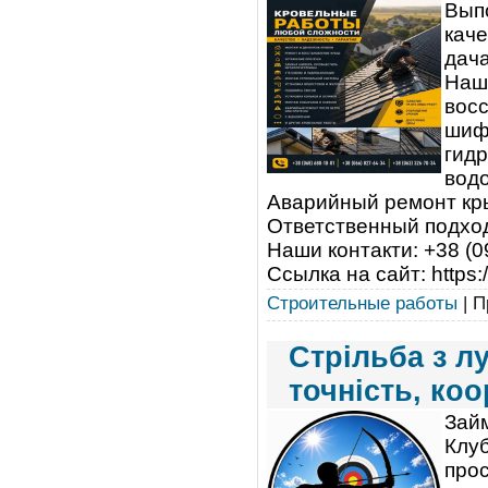
Вып
каче
дач
Наши
восс
шиф
гидр
водо
Аварийный ремонт кры
Ответственный подход
Наши контакти: +38 (0
Ссылка на сайт: https:/
Строительные работы
| П
Стрільба з л
точність, ко
Займ
Клуб
прос