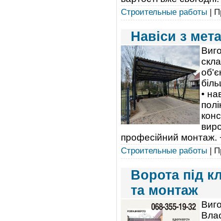
Строительные работы
| П
Навіси з мет
Виго
скла
об'є
біль
• на
полі
конс
виро
професійний монтаж. +
Строительные работы
| П
Ворота під к
та монтаж
Виго
Влас