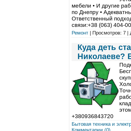
мебели • И другие ра
по Днепру • Адекватн
Ответственный подхо
связи:+38 (063) 404-00-8
Ремонт
| Просмотров: 7 |
Куда деть с
Николаеве? 
Под
Бес
скуп
Хол
Точн
рабо
клад
это
+380936843720
Бытовая техника и элект
Комментарии (0)