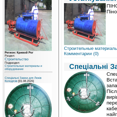
ПІНО
Піно
Строительные материалы
Регион: Кривой Рог
Комментарии (0)
Раздел:
Строительство
Подраздел:
Спеціальні З
Строительные материалы и
оборудование
Спец
Спеціальні Замки для Люків
Вста
Колодязів
[01.08.2026]
запа
Післ
вирі
пере
кабе
найг