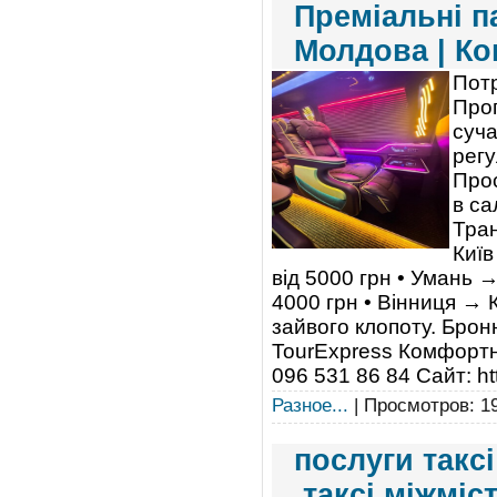
Преміальні п
Молдова | К
Пот
Проп
суча
регу
Прос
в са
Тра
Київ
від 5000 грн • Умань 
4000 грн • Вінниця → 
зайвого клопоту. Брон
TourExpress Комфортна
096 531 86 84 Сайт: ht
Разное...
| Просмотров: 19
послуги такс
.таксі міжміст