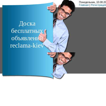
Понедельник, 10.08.20
Главная
|
Регистрация
Доска
бесплатных
объявлений
reclama-kiev