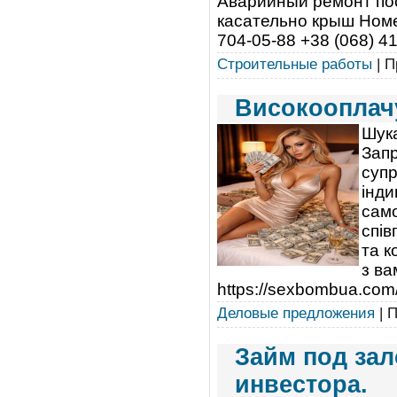
Аварийный ремонт посл
касательно крыш Номер
704-05-88 +38 (068) 411
Строительные работы
| П
Високооплачу
Шука
Запр
супр
інди
само
спів
та к
з ва
https://seхbombua.com/
Деловые предложения
| П
Займ под зал
инвестора.