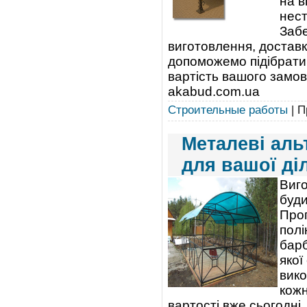
на в
нест
Забе
виготовлення, достав
допоможемо підібрати
вартість вашого замов
akabud.com.ua
Строительные работы
| П
Металеві аль
для вашої ді
Виго
буди
Проп
полі
барб
якої
вико
кожн
вартості вже сьогодні