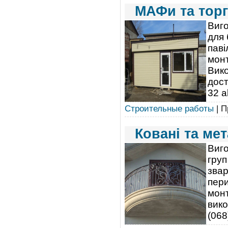
МАФи та торг
Виго
для 
паві
монт
Вико
дост
32 
Строительные работы
| П
Ковані та ме
Виго
груп
звар
пери
монт
вико
(068