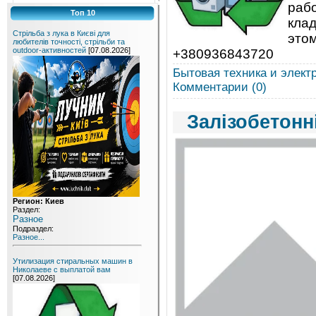
рабо
Топ 10
клад
Стрільба з лука в Києві для
это
любителів точності, стрільби та
outdoor-активностей
[07.08.2026]
+380936843720
Бытовая техника и элект
Комментарии (0)
Залізобетонн
Регион: Киев
Раздел:
Разное
Подраздел:
Разное...
Утилизация стиральных машин в
Николаеве с выплатой вам
[07.08.2026]