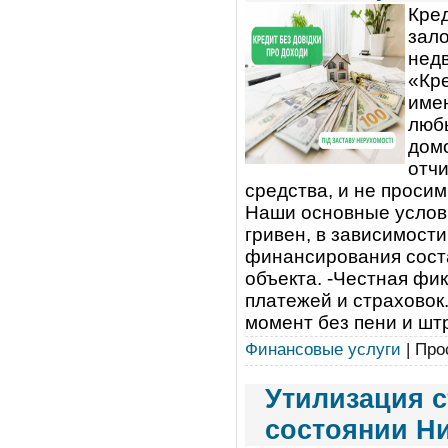
Кред
зало
недв
«Кре
име
любы
домо
отчи
средства, и не проси
Наши основные услови
гривен, в зависимост
финансирования сост
объекта. -Честная фи
платежей и страховок
момент без пени и шт
Финансовые услуги
| Про
Утилизация 
состоянии Н