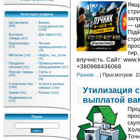
Якщо
стрі
Категории раздела
запр
Автомобили
Бизнес,
— це
[998]
сотрудничество
[1938]
Піді
Бытовые
Для офиса
[65]
стрі
товары
[971]
Компьютеры
Лесная
прос
[115]
промышленность
[28]
тир,
Металлы
Нефть, газ, уголь
[743]
влучність. Сайт: www.l
[31]
Продукты
Промышленное
+380988436068
питания
оборудование
[181]
[827]
Прочие товары
Связь и
Разное...
| Просмотров: 10
[320]
телекоммуникации
[98]
Строительство
Услуги в разных
[1664]
сферах
Утилизация 
[1494]
Химия
Разное
[591]
[1810]
выплатой ва
Недвижимость
[574]
Про
прос
Поиск
скуп
Хол
Точн