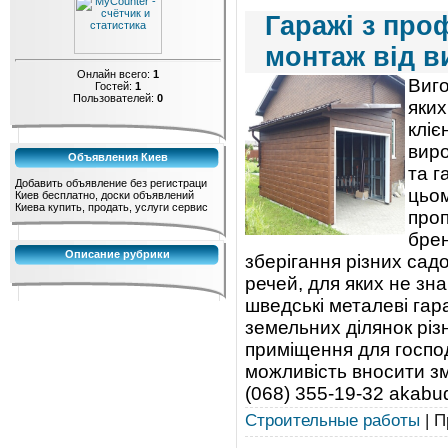
Гаражі з про
монтаж від в
Онлайн всего:
1
Виго
Гостей:
1
Пользователей:
0
яких
кліє
виро
Объявления Киев
та г
Добавить объявление без регистраци
цьом
Киев бесплатно, доски объявлений
Киева купить, продать, услуги сервис
проп
брен
Описание рубрики
зберігання різних садо
речей, для яких не зн
шведські металеві гара
земельних ділянок рі
приміщення для господ
можливість вносити зм
(068) 355-19-32 akabu
Строительные работы
| П