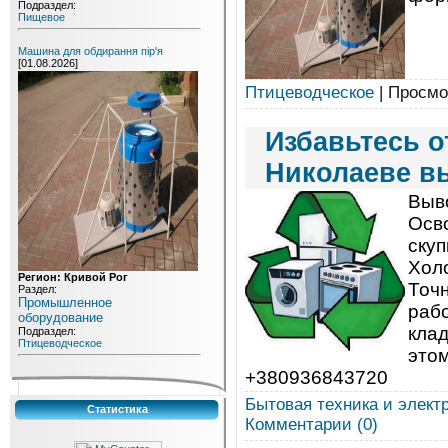
Подраздел:
Пищевое
Машина для обдирання пір'я
[01.08.2026]
Птицеводческое
| Просмо
Избавьтесь о
Николаеве в
Выво
Осво
скуп
Хол
Регион: Кривой Рог
Точн
Раздел:
Промышленное
рабо
оборудование
клад
Подраздел:
Птицеводческое
это
+380936843720
Бытовая техника и элект
Статистика
Комментарии (0)