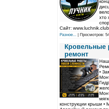
конц
дисц
вело
хто 
спор
Сайт: www.luchnik.clu
Разное...
| Просмотров: 54
Кровельные 
ремонт
Наши
Ремо
• За
Мон
Гидр
жело
Монт
мягк
конструкции крыши • 