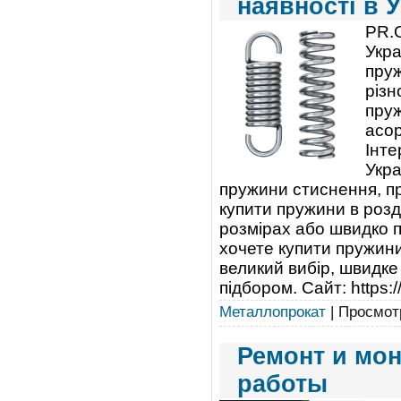
наявності в У
PR.
Укра
пруж
різн
пруж
асор
Інте
Укра
пружини стиснення, пр
купити пружини в розд
розмірах або швидко п
хочете купити пружини
великий вибір, швидк
підбором. Сайт: https:
Металлопрокат
| Просмотр
Ремонт и мо
работы