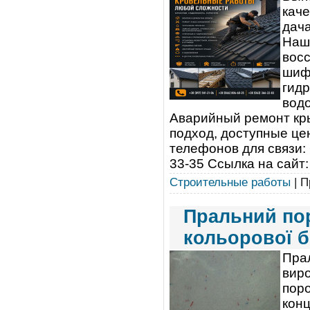
каче
дач
Наши
восс
шиф
гидр
водо
Аварийный ремонт кр
подход, доступные це
телефонов для связи: 
33-35 Ссылка на сайт: h
Строительные работы
| П
Пральний пор
кольорової б
Пра
виро
поро
конц