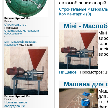
автомобільних аварій.
Строительные материалы
Комментарии (0)
Регион: Кривой Рог
Раздел:
Міні - Масло
Строительство
Подраздел:
Строительные материалы и
Міні
оборудование
виро
Міні - Маслобойні шнекові,
сере
маслопрес
[01.08.2026]
насі
виро
Пищевое
| Просмотров: 1
Машина для о
Маш
для 
Регион: Кривой Рог
Раздел:
ін.)
Промышленное
оборудование
ферм