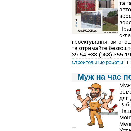
та г
авто
воро
воро
Пра
скла
проєктування, виготов
та отримайте безкошто
39-54 +38 (068) 355-1
Строительные работы
| П
Муж на час 
Муж
рем
для 
Рабо
Наши
Монт
Мелк
Уста