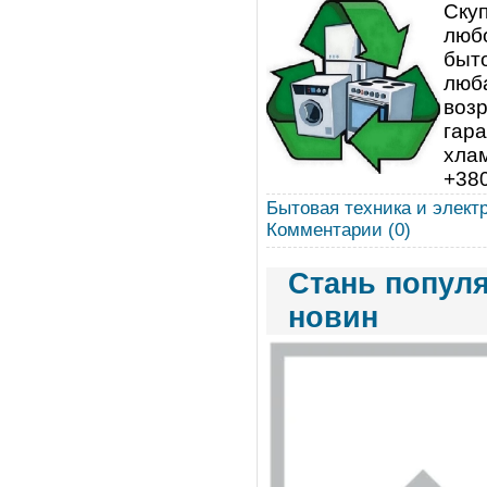
Скуп
любо
быт
люба
возр
гара
хлам
+38
Бытовая техника и элект
Комментарии (0)
Стань популя
новин