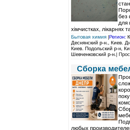
стан
Поро
без 
для 
хімчистках, лікарнях т
Бытовая химия
|
Регион:
К
Деснянский р-н., Киев. Дн
Киев. Подольский р-н, Ки
Шевченковский р-н.
| Про
Сборка мебел
Про
слож
коро
поку
комо
Сбор
мебе
Под
любых производителей