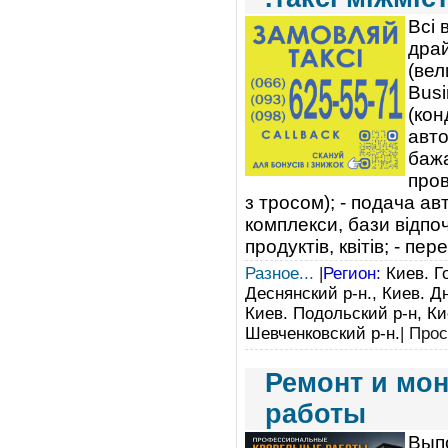
Всі 
драй
(вел
Busi
(кон
авто
бажа
пров
з тросом); - подача ав
комплекси, бази відпоч
продуктів, квітів; - п
Разное...
|
Регион:
Киев. Го
Деснянский р-н., Киев. Дн
Киев. Подольский р-н, Ки
Шевченковский р-н.
| Про
Ремонт и мо
работы
Вып