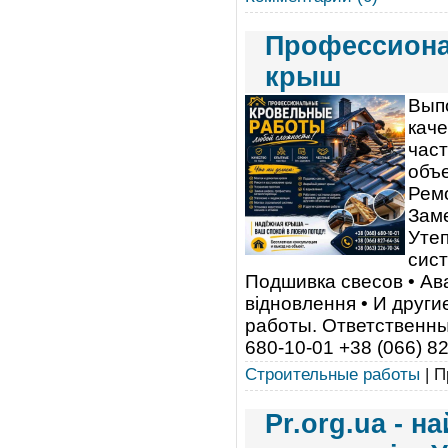
Профессиона
крыш
Вып
каче
час
объе
Ремо
Зам
Уте
сист
Подшивка свесов • Ав
відновлення • И друг
работы. Ответственны
680-10-01 +38 (066) 8
Строительные работы
| П
Pr.org.ua - 