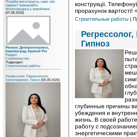
Потрібні якісні ворота, навіс або
конструкції. Телефону
паркан? Замовляйте
безпосередньо у виробника!
прорахунок вартості! 
[07.08.2026]
Строительные работы
| П
Регрессолог,
Гипноз
Регион: Днепропетровск,
Кировоград, Кривой Рог
Реш
Раздел:
пыт
Строительство
Подраздел:
стра
Строительные работы
меш
Регрессолог, Парапсихолог,
симп
Гипнотерапевт, Гипноз
[05.08.2026]
обна
глуб
раз
глубинные причины в
убеждения и внутренн
жизнь. В своей работ
работу с подсознание
энергетическими прак