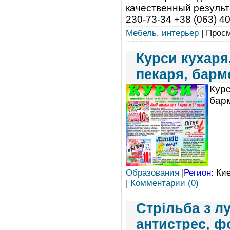
качественный результа
230-73-34 +38 (063) 404
Мебель, интерьер
| Просм
Курси кухаря,
пекаря, барм
Курс
бар
Образования
|
Регион:
Кие
|
Комментарии (0)
Стрільба з л
антистрес, фо