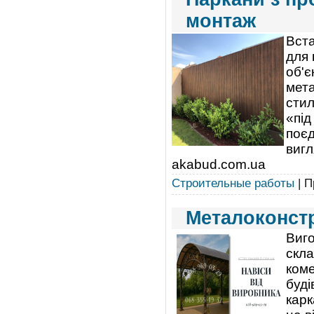
монтаж
Вста
для 
об'є
мета
стил
«під
поєд
вигл
akabud.com.ua
Строительные работы
| П
Металоконстр
Виго
скла
коме
буді
карк