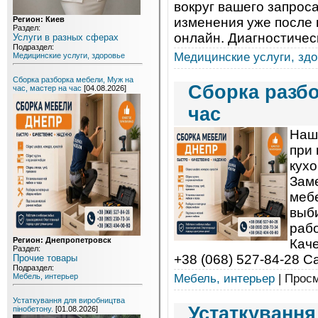
вокруг вашего запрос
Регион: Киев
изменения уже после 
Раздел:
онлайн. Диагностичес
Услуги в разных сферах
Подраздел:
Медицинские услуги, здо
Медицинские услуги, здоровье
Сборка разборка мебели, Муж на
Сборка разбо
час, мастер на час
[04.08.2026]
час
Наши
при 
кухо
Зам
меб
выби
рабо
Регион: Днепропетровск
Каче
Раздел:
+38 (068) 527-84-28 Сай
Прочие товары
Подраздел:
Мебель, интерьер
Мебель, интерьер
| Просм
Устаткування для виробництва
Устаткування
пінобетону.
[01.08.2026]