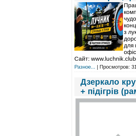
Прац
комп
чудо
конц
з лу
доро
для 
офіс
Сайт: www.luchnik.clu
Разное...
| Просмотров: 31
Дзеркало кру
+ підігрів (р