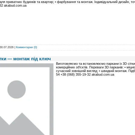
для приватних будинків та квартир; • фарбування та монтаж. Індивідуальний дизайн, точ
32 akabud.com.ua
30.07.2026
|
Комментарии (0)
сітки — монтаж під ключ
Виготовляємо та встановлюємо паркани із 3D сітки 
комерційних об'єктів. Переваги 3D парканів: • міцніст
сучасний зовнішній вигляд; • швидкий монтаж. Підб
54 +38 (068) 355-19-32 akabud.com.ua