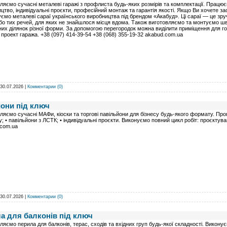
ляємо сучасні металеві гаражі з профлиста будь-яких розмірів та комплектації. Працю
цтво, індивідуальні проєкти, професійний монтаж та гарантія якості. Якщо Ви хочете з
ємо металеві сараї українського виробництва під брендом «Акабуд». Ці сараї — це зруч
бо тих речей, для яких не знайшлося місця вдома. Також виготовляємо та монтуємо шведс
их ділянок різної форми. За допомогою перегородок можна виділити приміщення для гос
 проект гаража. +38 (097) 414-39-54 +38 (068) 355-19-32 akabud.com.ua
30.07.2026
|
Комментарии (0)
йони під ключ
ляємо сучасні МАФи, кіоски та торгові павільйони для бізнесу будь-якого формату. Пропон
; • павільйони з ЛСТК; • індивідуальні проєкти. Виконуємо повний цикл робіт: проєктува
.com.ua
30.07.2026
|
Комментарии (0)
ла для балконів під ключ
ляємо перила для балконів, терас, сходів та вхідних груп будь-якої складності. Виконуємо