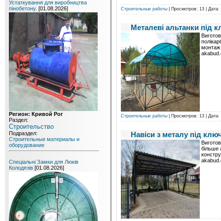
Устаткування для виробництва
пінобетону.
[01.08.2026]
Строительные работы
| Просмотров: 13 | Дата:
Металеві альтанки під 
Виготов
полікар
монтаж 
akabud
Регион: Кривой Рог
Строительные работы
| Просмотров: 13 | Дата:
Раздел:
Строительство
Навіси з металу під клю
Подраздел:
Строительные материалы и
Виготов
оборудование
більше 
констру
akabud
Спеціальні Замки для Люків
Колодязів
[01.08.2026]