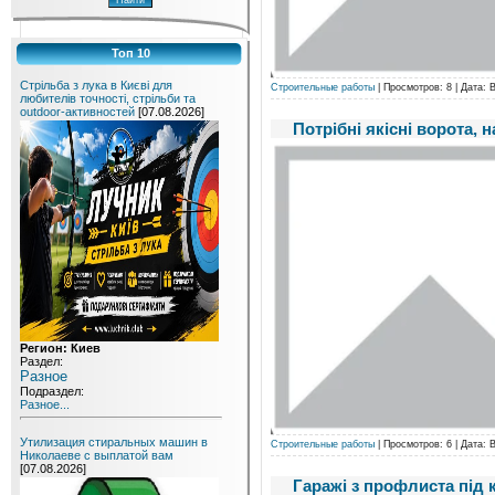
Топ 10
Стрільба з лука в Києві для
Строительные работы
| Просмотров: 8 | Дата:
любителів точності, стрільби та
outdoor-активностей
[07.08.2026]
Потрібні якісні ворота,
Регион: Киев
Раздел:
Разное
Подраздел:
Разное...
Утилизация стиральных машин в
Строительные работы
| Просмотров: 6 | Дата:
Николаеве с выплатой вам
[07.08.2026]
Гаражі з профлиста під