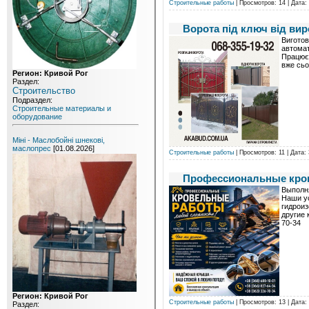
Строительные работы
| Просмотров: 14 | Дата:
Ворота під ключ від ви
Виготов
автомат
Працюєм
вже сьо
Регион: Кривой Рог
Раздел:
Строительство
Подраздел:
Строительные материалы и
оборудование
Міні - Маслобойні шнекові,
маслопрес
[01.08.2026]
Строительные работы
| Просмотров: 11 | Дата:
Профессиональные кро
Выполн
Наши ус
гидроиз
другие 
70-34
Регион: Кривой Рог
Строительные работы
| Просмотров: 13 | Дата:
Раздел: