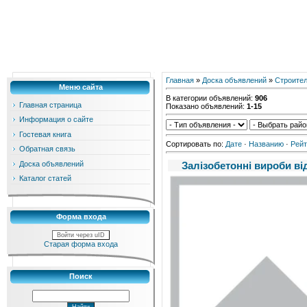
Главная
»
Доска объявлений
»
Строите
Меню сайта
В категории объявлений
:
906
Главная страница
Показано объявлений
:
1-15
Информация о сайте
Гостевая книга
Сортировать по
:
Дате
·
Названию
·
Рейт
Обратная связь
Доска объявлений
Залізобетонні вироби в
Каталог статей
Форма входа
Войти через uID
Старая форма входа
Поиск