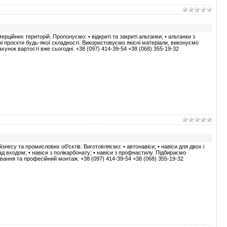
рційних територій. Пропонуємо: • відкриті та закриті альтанки; • альтанки з
льні проєкти будь-якої складності. Використовуємо якісні матеріали, виконуємо
унок вартості вже сьогодні. +38 (097) 414-39-54 +38 (068) 355-19-32
несу та промислових об'єктів. Виготовляємо: • автонавіси; • навіси для двох і
над входом; • навіси з полікарбонату; • навіси з профнастилу. Підбираємо
вання та професійний монтаж. +38 (097) 414-39-54 +38 (068) 355-19-32