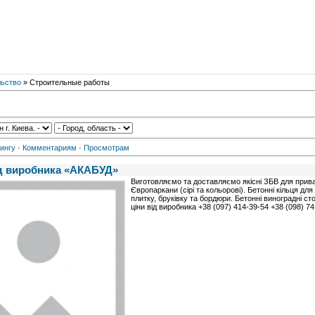
льство
» Строительные работы
ингу
·
Комментариям
·
Просмотрам
ід виробника «АКАБУД»
Виготовляємо та доставляємо якісні ЗБВ для прива
Європаркани (сірі та кольорові). Бетонні кільця для
плитку, бруківку та бордюри. Бетонні виноградні с
ціни від виробника +38 (097) 414-39-54 +38 (098) 7