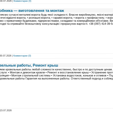
30.07.2026
|
Комментарии (0)
робника — виготовлення та монтаж
ляємо сучасні металеві ворота будь-якої складності. Власне виробництво, якісні матер
ичні відкатні ворота; • розпашні ворота; • гаражні ворота; • ворота з профнастилу; • воро
о з приватними будинками, підприємствами, складами та комерційними об'єктами. Вик
годні та отримайте безкоштовну консультацію і прорахунок вартості. +38 (097) 414-39-5
30.07.2026
|
Комментарии (0)
вельные работы, Ремонт крыш
яем кровельные работы любой сложности качественно, быстро и по доступным ценам.
луги: • Монтаж и демонтаж кровли • Ремонт и восстановление крыш • Устранение про
оляция • Монтаж стропильной системы • Установка водостоков, коньков и отливов • По
кровельные работы Гарантия на выполненные работы. Ответственный подход и соблюден
23.07.2026