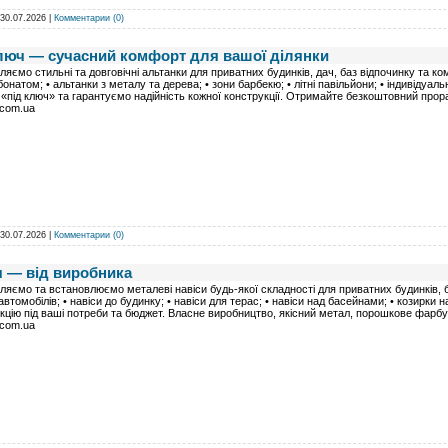
30.07.2026
|
Комментарии (0)
ключ — сучасний комфорт для вашої ділянки
ляємо стильні та довговічні альтанки для приватних будинків, дач, баз відпочинку та коме
бонатом; • альтанки з металу та дерева; • зони барбекю; • літні павільйони; • індивідуа
«під ключ» та гарантуємо надійність кожної конструкції. Отримайте безкоштовний прорах
.com.ua
30.07.2026
|
Комментарии (0)
ч — від виробника
ляємо та встановлюємо металеві навіси будь-якої складності для приватних будинків, біз
автомобілів; • навіси до будинку; • навіси для терас; • навіси над басейнами; • козирки 
кцію під ваші потреби та бюджет. Власне виробництво, якісний метал, порошкове фарбу
.com.ua