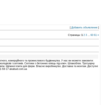
[
Добавить объявление
]
Страницы
:
1
2
3
...
60
61
»
тного, комерційного та промислового будівництва. У нас ви можете замовити:
 колодязів і септиків. Септики з бетонних кілець під ключ. Шлакоблок. Тротуарну
товпи. Щілинні плити для ферм. Власне виробництво. Доставка та монтаж. Доступні
41-59-17 akabud.com.ua