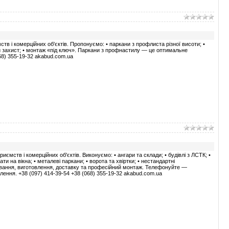
тв і комерційних об'єктів. Пропонуємо: • паркани з профлиста різної висоти; •
ний захист; • монтаж «під ключ». Паркани з профнастилу — це оптимальне
068) 355-19-32 akabud.com.ua
ємств і комерційних об'єктів. Виконуємо: • ангари та склади; • будівлі з ЛСТК; •
рати на вікна; • металеві паркани; • ворота та хвіртки; • нестандартні
ування, виготовлення, доставку та професійний монтаж. Телефонуйте —
ння. +38 (097) 414-39-54 +38 (068) 355-19-32 akabud.com.ua