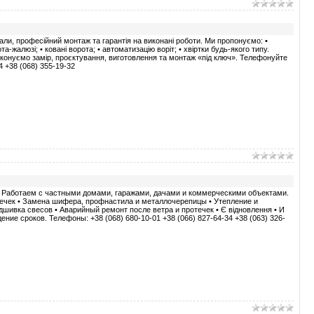
іали, професійний монтаж та гарантія на виконані роботи. Ми пропонуємо: •
та-жалюзі; • ковані ворота; • автоматизацію воріт; • хвіртки будь-якого типу.
онуємо замір, проєктування, виготовлення та монтаж «під ключ». Телефонуйте
4 +38 (068) 355-19-32
 Работаем с частными домами, гаражами, дачами и коммерческими объектами.
течек • Замена шифера, профнастила и металлочерепицы • Утепление и
дшивка свесов • Аварийный ремонт после ветра и протечек • Є відновлення • И
ие сроков. Телефоны: +38 (068) 680-10-01 +38 (066) 827-64-34 +38 (063) 326-