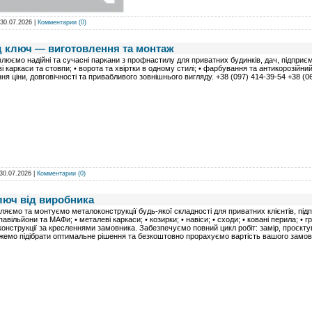
30.07.2026
|
Комментарии (0)
д ключ — виготовлення та монтаж
люємо надійні та сучасні паркани з профнастилу для приватних будинків, дач, підприємс
і каркаси та стовпи; • ворота та хвіртки в одному стилі; • фарбування та антикорозій
ня ціни, довговічності та привабливого зовнішнього вигляду. +38 (097) 414-39-54 +38 (
30.07.2026
|
Комментарии (0)
люч від виробника
ляємо та монтуємо металоконструкції будь-якої складності для приватних клієнтів, підпри
павільйони та МАФи; • металеві каркаси; • козирки; • навіси; • сходи; • ковані перила; • г
онструкції за кресленнями замовника. Забезпечуємо повний цикл робіт: замір, проєкт
емо підібрати оптимальне рішення та безкоштовно прорахуємо вартість вашого замовле