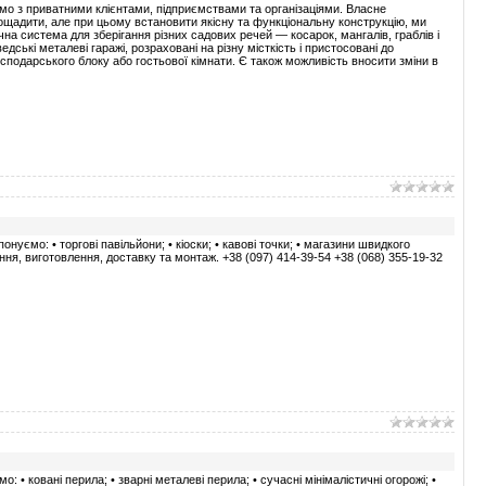
ємо з приватними клієнтами, підприємствами та організаціями. Власне
аощадити, але при цьому встановити якісну та функціональну конструкцію, ми
на система для зберігання різних садових речей — косарок, мангалів, граблів і
ькі металеві гаражі, розраховані на різну місткість і пристосовані до
подарського блоку або гостьової кімнати. Є також можливість вносити зміни в
уємо: • торгові павільйони; • кіоски; • кавові точки; • магазини швидкого
ння, виготовлення, доставку та монтаж. +38 (097) 414-39-54 +38 (068) 355-19-32
: • ковані перила; • зварні металеві перила; • сучасні мінімалістичні огорожі; •