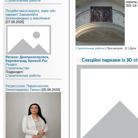
Строительные работы
перила 
355-19-
Потрібні якісні ворота, навіс або
паркан? Замовляйте
безпосередньо у виробника!
[07.08.2026]
Строительные работы
| Просмотров: 11 | Дата:
Регион: Днепропетровск,
Секційні паркани із 3D 
Кировоград, Кривой Рог
Раздел:
Строительство
Подраздел:
Строительные работы
Регрессолог, Парапсихолог,
Гипнотерапевт, Гипноз
[05.08.2026]