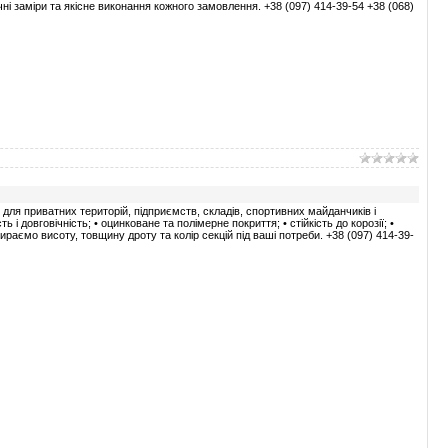
ні заміри та якісне виконання кожного замовлення. +38 (097) 414-39-54 +38 (068)
для приватних територій, підприємств, складів, спортивних майданчиків і
ь і довговічність; • оцинковане та полімерне покриття; • стійкість до корозії; •
ираємо висоту, товщину дроту та колір секцій під ваші потреби. +38 (097) 414-39-