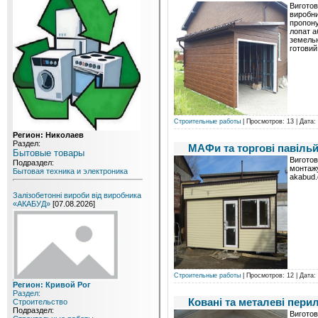
Виготов
виробни
пропону
лопат а
земельн
готовий
Строительные работы
| Просмотров: 13 | Дата:
Регион: Николаев
Раздел:
МАФи та торгові павіль
Бытовые товары
Виготов
Подраздел:
монтажу
Бытовая техника и электроника
akabud
Залізобетонні вироби від виробника
«АКАБУД»
[07.08.2026]
Строительные работы
| Просмотров: 12 | Дата:
Регион: Кривой Рог
Раздел:
Ковані та металеві пери
Строительство
Подраздел:
Виготов