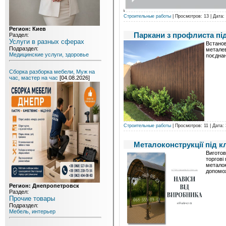
Строительные работы
| Просмотров: 13 | Дата:
Регион: Киев
Паркани з профлиста пі
Раздел:
Услуги в разных сферах
Встанов
Подраздел:
металев
Медицинские услуги, здоровье
поєднан
Сборка разборка мебели, Муж на
час, мастер на час
[04.08.2026]
Строительные работы
| Просмотров: 11 | Дата:
Металоконструкції під к
Виготов
торгові 
металок
допомож
Регион: Днепропетровск
Раздел:
Прочие товары
Подраздел:
Мебель, интерьер