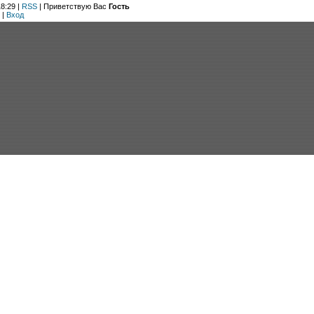
8:29 |
RSS
|
Приветствую Вас
Гость
|
Вход