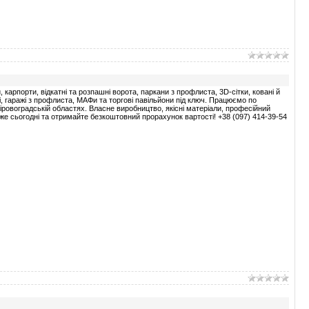
карпорти, відкатні та розпашні ворота, паркани з профлиста, 3D-сітки, ковані й
і, гаражі з профлиста, МАФи та торгові павільйони під ключ. Працюємо по
Кіровоградській областях. Власне виробництво, якісні матеріали, професійний
 вже сьогодні та отримайте безкоштовний прорахунок вартості! +38 (097) 414-39-54