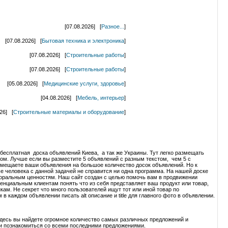
[07.08.2026] [
Разное...
]
[07.08.2026] [
Бытовая техника и электроника
]
[07.08.2026] [
Строительные работы
]
[07.08.2026] [
Строительные работы
]
[05.08.2026] [
Медицинские услуги, здоровье
]
[04.08.2026] [
Мебель, интерьер
]
026] [
Строительные материалы и оборудование
]
 бесплатная доска объявлений Киева, а так же Украины. Тут легко размещать
ом. Лучше если вы разместите 5 объявлений с разным текстом, чем 5 с
змещаете ваши объявления на большое количество досок объявлений. Но к
е человека с данной задачей не справится ни одна программа. На нашей доске
моральным ценностям. Наш сайт создан с целью помочь вам в продвижении
енциальным клиентам понять что из себя представляет ваш продукт или товар,
кам. Не секрет что много пользователей ищут тот или иной товар по
 каждом объявлении писать alt описание и title для главного фото в объявлении.
. Здесь вы найдете огромное количество самых различных предложений и
 и познакомиться со всеми последними предложениями.