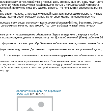
 большое количество людей уже в первый день его размещения. Ведь люди часто
бъявлений Киева пользуются такой популярностью у пользователей Интернета.
стений, продуктов питания, одежды и всего, что пользуется спросом на рынке.
м.
кламу своих товаров. С помощью удобной навигации необходимо выбрать нужную
представляет собой большой рынок, на котором можно приобрести все, что
продать свои вещи, используя такие доски объявлений Киев. Бесплатно больше
ются огромным количеством людей. Поэтому, выбирая нужный тематически
тные услуги по размещению объявления. Здесь всегда много народа в любое
 позволяющие поднимать его раз в сутки. Доска объявлений (Киев) работает 24
оформить его в категорию Vip. Заплатив небольшие деньги, клиент сможет быть
 будет очень ощутимым. Достаточно отправить платное смс на указанный адрес,
о. Но с помощью специальных сервисов можно держать свое объявление в топе
бъявление, написанное разными стилями. Поисковые машины распознают только
раз, после того как оно опуститься вниз под другими объявлениями.
ать бесплатный сервис сайта, который помогает правильно оформлять
подходит.
Залізобетонні вироби від виробника
«АКАБУД»
[07.08.2026]