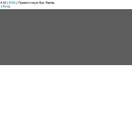
4:42 |
RSS
|
Приветствую Вас
Гость
|
Вход