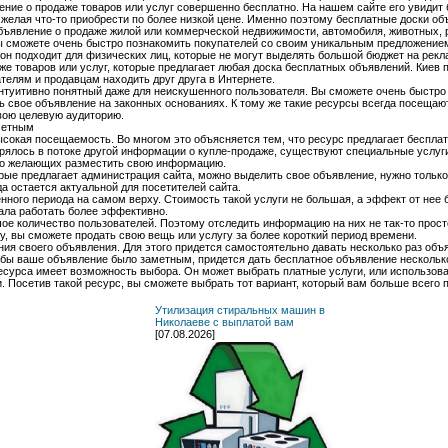
ение о продаже товаров или услуг совершенно бесплатно. На нашем сайте его увидит
 желая что-то приобрести по более низкой цене. Именно поэтому бесплатные доски о
ъявление о продаже жилой или коммерческой недвижимости, автомобиля, животных, ра
ы сможете очень быстро познакомить покупателей со своим уникальным предложение
, он подходит для физических лиц, которые не могут выделять большой бюджет на ре
же товаров или услуг, которые предлагает любая доска бесплатных объявлений. Киев 
телям и продавцам находить друг друга в Интернете.
нтуитивно понятный даже для неискушенного пользователя. Вы сможете очень быстро 
ь свое объявление на законных основаниях. К тому же такие ресурсы всегда посеща
вою целевую аудиторию.
метным
высокая посещаемость. Во многом это объясняется тем, что ресурс предлагает беспла
рялось в потоке другой информации о купле-продаже, существуют специальные услуги,
ого желающих разместить свою информацию.
рые предлагает администрация сайта, можно выделить свое объявление, нужно только 
да остается актуальной для посетителей сайта.
нного периода на самом верху. Стоимость такой услуги не большая, а эффект от нее
ала работать более эффективно.
е количество пользователей. Поэтому отследить информацию на них не так-то прост
, вы сможете продать свою вещь или услугу за более короткий период времени.
ния своего объявления. Для этого придется самостоятельно давать несколько раз о
обы ваше объявление было заметным, придется дать бесплатное объявление несколько 
ресурса имеет возможность выбора. Он может выбрать платные услуги, или использов
. Посетив такой ресурс, вы сможете выбрать тот вариант, который вам больше всего 
Утилизация стиральных машин в
Николаеве с выплатой вам
[07.08.2026]