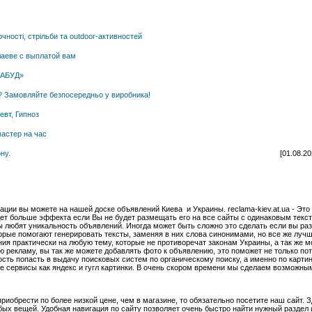
очності, стрільби та outdoor-активностей
аеве с выплатой вам
АКАБУД»
ан? Замовляйте безпосередньо у виробника!
евт, Гипноз
мастер на час
ну.
[01.08.2
ации вы можете на нашей доске объявлений Киева и Украины. reclama-kiev.at.ua - Это
ет больше эффекта если Вы не будет размещать его на все сайты с одинаковым текст
ы любят уникальность объявлений. Иногда может быть сложно это сделать если вы ра
орые помогают генерировать тексты, заменяя в них слова синонимами, но все же лучш
я практически на любую тему, которые не противоречат законам Украины, а так же 
 рекламу, вы так же можете добавлять фото к объявлению, это поможет не только пот
сть попасть в выдачу поисковых систем по органическому поиску, а именно по картин
е сервисы как яндекс и гугл картинки. В очень скором времени мы сделаем возможным в
 приобрести по более низкой цене, чем в магазине, то обязательно посетите наш сайт
ых вещей. Удобная навигация по сайту позволяет очень быстро найти нужный раздел