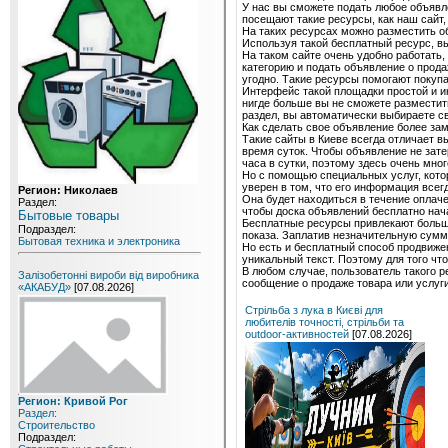
У нас вы сможете подать любое объявл
посещают такие ресурсы, как наш сайт,
На таких ресурсах можно разместить об
Используя такой бесплатный ресурс, в
На таком сайте очень удобно работать
категорию и подать объявление о прода
угодно. Такие ресурсы помогают покупа
Интерфейс такой площадки простой и и
нигде больше вы не сможете разместит
раздел, вы автоматически выбираете с
Как сделать свое объявление более за
Такие сайты в Киеве всегда отличает 
время суток. Чтобы объявление не зате
часа в сутки, поэтому здесь очень мн
Но с помощью специальных услуг, кото
уверен в том, что его информация всег
Регион: Николаев
Она будет находиться в течение оплаче
Раздел:
чтобы доска объявлений бесплатно нач
Бытовые товары
Бесплатные ресурсы привлекают большо
Подраздел:
показа. Заплатив незначительную сумму
Бытовая техника и электроника
Но есть и бесплатный способ продвиже
уникальный текст. Поэтому для того чт
В любом случае, пользователь такого 
Залізобетонні вироби від виробника
сообщение о продаже товара или услуги
«АКАБУД»
[07.08.2026]
Стрільба з лука в Києві для
любителів точності, стрільби та
outdoor-активностей
[07.08.2026]
Регион: Кривой Рог
Раздел:
Строительство
Подраздел: