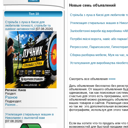
Новые семь объявлений
Топ 10
Стрільба з лука в Києві для любителів т
Стрільба з лука в Києві для
Утилизация стиральных машин в Никол
любителів точності, стрільби та
outdoor-активностей
[07.08.2026]
Залізобетонні вироби від виробника «
Потрібні якісні ворота, навіс або парк
Регрессолог, Парапсихолог, Гипнотерап
Сборка разборка мебели, Муж на час, 
Устаткування для виробництва пінобето
Смотреть все объявления
==>>
Дать объявление бесплатно без регистр
объявления. От вашего объявления буд
Регион: Киев
одинаковым, так как поисковые систем
Раздел:
счастью для этого есть программы, кот
Разное
объявлений можно размещать объявлени
Подраздел:
ваших товаров и сайтов. Размещая свою
Разное...
но так же это дополнительная возможно
фотографиям, используя для этого таки
Утилизация стиральных машин в
Николаеве с выплатой вам
[07.08.2026]
Если вы хотите что-то продать или что
возможностей для быстрой продажи люб