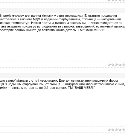
 преміум-класу для ванної кімнати у стилі неокласики. Елегантне поєднання
Виготовлена з якісного МДФ із надійним фарбуванням, стільниця — натуральний
 високих температур. Нижня частина виконана з кераміки — легко очищається та
яке акуратно приховує всі з’єднання та створює завершений, естетичний вигляд
просторих ванних кімнат, де важлива кожна деталь. ТМ “ВАШІ МЕБЛІ”
ля ванної кімнати у стилі неокласики. Елегантне поєднання класичних форм і
 МДФ із надійним фарбуванням, стільниця — натуральний кварцит товщиною 20 мм,
раміки — легко миється та не боїться вологи. ТМ “ВАШІ МЕБЛІ”