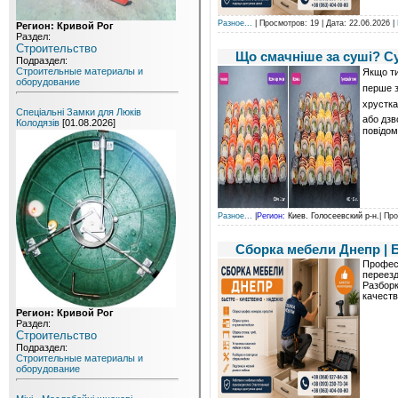
Разное...
| Просмотров: 19 | Дата:
22.06.2026
|
Регион: Кривой Рог
Раздел:
Строительство
Що смачніше за суші? Су
Подраздел:
Строительные материалы и
Якщо ти
оборудование
перше з
хрустка
Спеціальні Замки для Люків
або дзв
Колодязів
[01.08.2026]
повідом
Разное...
|
Регион:
Киев. Голосеевский р-н.
| Пр
Сборка мебели Днепр | 
Професс
переезд
Разборк
качеств
Регион: Кривой Рог
Раздел:
Строительство
Подраздел:
Строительные материалы и
оборудование