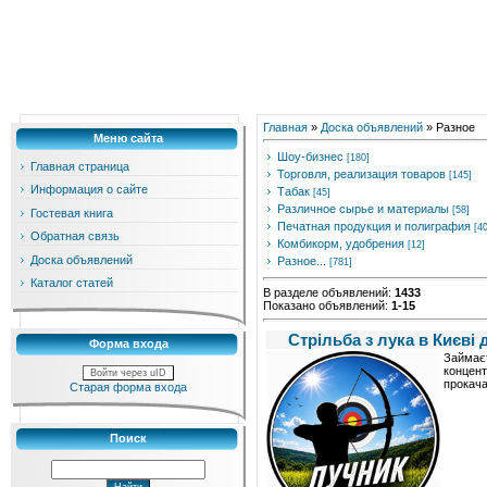
Главная
»
Доска объявлений
» Разное
Меню сайта
Шоу-бизнес
[180]
Главная страница
Торговля, реализация товаров
[145]
Информация о сайте
Табак
[45]
Различное сырье и материалы
[58]
Гостевая книга
Печатная продукция и полиграфия
[40
Обратная связь
Комбикорм, удобрения
[12]
Доска объявлений
Разное...
[781]
Каталог статей
В разделе объявлений
:
1433
Показано объявлений
:
1-15
Стрільба з лука в Києві
Форма входа
Займаєт
концент
Войти через uID
прокача
Старая форма входа
Поиск