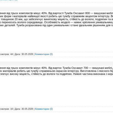
ння від трьох комплектів мінус 40%. Від вартості Тумба Оксамит 800 — вишукані меблі
их форм і матеріалів найвищої якості робить цю тумбу справжнім акцентом інтер’єру. 
 товщиною 20 мм, що забезпечує виняткову міцність, стійкість до вологи, подряпин та
о переносить вологе середовище. Особливість моделі — нижнє кріплення умивальника, 
вих деталей. Тумба розрахована під один умивальник і стане ідеальним рішенням для 
осмотров: 44 | Дата:
30.05.2026
|
Комментарии (0)
ння від трьох комплектів мінус 40%. Від вартос Тумба Оксамит 700 — вишукані меблі д
х матеріалів робить цю тумбу справжньою окрасою інтер’єру. Виготовлена з якісного
зпечує високу міцність, стійкість до вологи та подряпин. Нижня частина виконана з ке
осмотров: 16 | Дата:
30.05.2026
|
Комментарии (0)