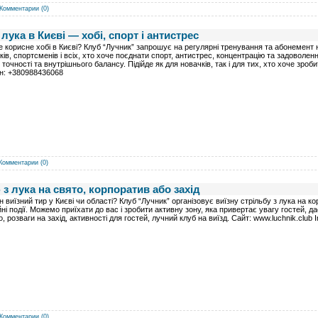
Комментарии (0)
лука в Києві — хобі, спорт і антистрес
 корисне хобі в Києві? Клуб “Лучник” запрошує на регулярні тренування та абонемент на
ків, спортсменів і всіх, хто хоче поєднати спорт, антистрес, концентрацію та задоволен
 точності та внутрішнього балансу. Підійде як для новачків, так і для тих, хто хоче зроби
н: +380988436068
Комментарии (0)
 з лука на свято, корпоратив або захід
н виїзний тир у Києві чи області? Клуб “Лучник” організовує виїзну стрільбу з лука на ко
йні події. Можемо приїхати до вас і зробити активну зону, яка привертає увагу гостей, да
о, розваги на захід, активності для гостей, лучний клуб на виїзд. Сайт: www.luchnik.club
Комментарии (0)