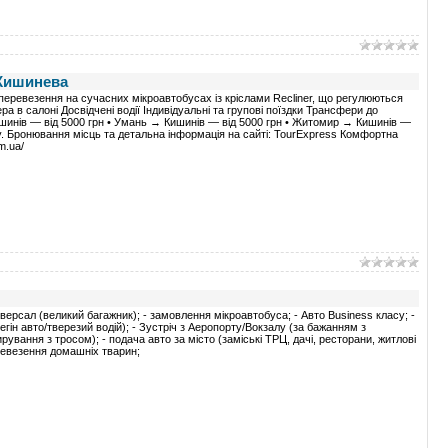
 Кишинева
еревезення на сучасних мікроавтобусах із кріслами Recliner, що регулюються
а в салоні Досвідчені водії Індивідуальні та групові поїздки Трансфери до
шинів — від 5000 грн • Умань → Кишинів — від 5000 грн • Житомир → Кишинів —
ту. Бронювання місць та детальна інформація на сайті: TourExpress Комфортна
m.ua/
іверсал (великий багажник); - замовлення мікроавтобуса; - Авто Business класу; -
ерегін авто/тверезий водій); - Зустріч з Аеропорту/Вокзалу (за бажанням з
рування з тросом); - подача авто за місто (заміські ТРЦ, дачі, ресторани, житлові
перевезення домашніх тварин;