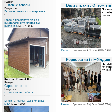
Раздел:
Вази з граніту Оптом ві
Бытовые товары
Подраздел:
Постача
Бытовая техника и электроника
з грані
огорожі
Гаражі з профлиста під ключ —
виготовлення та монтаж від
виробника
[30.07.2026]
Разное...
| Просмотров: 27 | Дата:
20.05.2026
|
Корпоратив і тімбілдинг 
Потрібн
колекти
лучний 
Регион: Кривой Рог
Раздел:
Строительство
Подраздел:
Строительные работы
МАФи та торгові павільйони під
ключ
[30.07.2026]
Разное...
| Просмотров: 29 | Дата:
18.05.2026
|