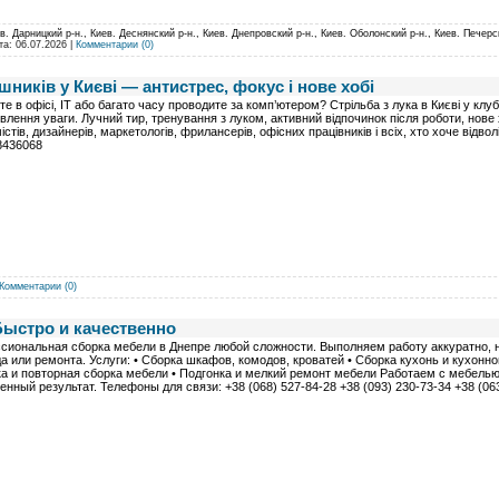
в. Дарницкий р-н., Киев. Деснянский р-н., Киев. Днепровский р-н., Киев. Оболонский р-н., Киев. Печерс
ата:
06.07.2026
|
Комментарии (0)
шників у Києві — антистрес, фокус і нове хобі
е в офісі, IT або багато часу проводите за комп’ютером? Стрільба з лука в Києві у кл
овлення уваги. Лучний тир, тренування з луком, активний відпочинок після роботи, нове 
істів, дизайнерів, маркетологів, фрилансерів, офісних працівників і всіх, хто хоче відвол
8436068
Комментарии (0)
Быстро и качественно
иональная сборка мебели в Днепре любой сложности. Выполняем работу аккуратно, н
а или ремонта. Услуги: • Сборка шкафов, комодов, кроватей • Сборка кухонь и кухонно
а и повторная сборка мебели • Подгонка и мелкий ремонт мебели Работаем с мебель
енный результат. Телефоны для связи: +38 (068) 527-84-28 +38 (093) 230-73-34 +38 (063) 4