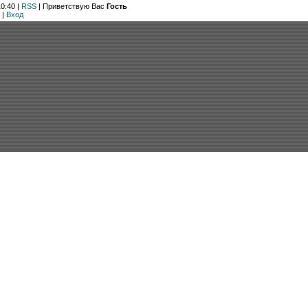
0:40 |
RSS
|
Приветствую Вас
Гость
|
Вход