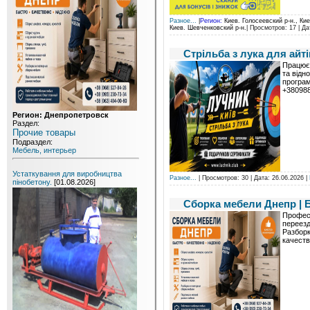
Разное...
|
Регион:
Киев. Голосеевский р-н., Кие
Киев. Шевченковский р-н.
| Просмотров: 17 | Д
Стрільба з лука для айті
Працюєт
та відн
програм
+38098
Регион: Днепропетровск
Раздел:
Прочие товары
Подраздел:
Мебель, интерьер
Устаткування для виробництва
Разное...
| Просмотров: 30 | Дата:
26.06.2026
|
пінобетону.
[01.08.2026]
Cборка мебели Днeпр | 
Пpoфесс
переезд
Разборк
качеств