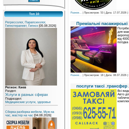
Разное...
| Просмотров: 53 | Дата:
17.07.2026
|
Топ 10
Регрессолог, Парапсихолог,
Преміальні пасажирські
Гипнотерапевт, Гипноз
[05.08.2026]
Потрібе
для мак
аеропор
від 400
поїздка
Разное...
| Просмотров: 18 | Дата:
08.07.2026
|
послуги таксі .трансфер 
Регион: Киев
Всі вид
Раздел:
Авто дл
Услуги в разных сферах
табличк
Подраздел:
комплек
Медицинские услуги, здоровье
Сборка разборка мебели, Муж на
час, мастер на час
[04.08.2026]