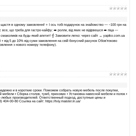
 щастя в одному замовленні! ⭐ І ось тобі подарунок на знайомство — −100 грн на
се, що треба для гастро-кайфу: ➡️ ролли, від яких не відірвешся ➡️ піца —
их смаколиків на будь-який апетит! ☝️ Замовити легко: через сайт → yapiko.com.ua
+ від 5 до 10% від суми замовлення на свій бонусний рахунок Обов’язково
мовлення з нового номеру телефону).
адежно и в короткие сроки. Поможем собрать новую мебель после покупки,
й мебели • Сборка столов, тумб, прихожих • Установка навесной мебели и полок •
ю любых производителей. Ответственный подход, доступные цены и
04-00-80 Ссылка на сайт: https://tviy.maister.in.ua/