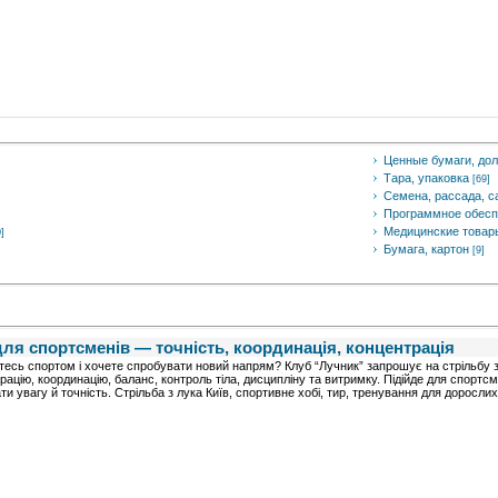
Ценные бумаги, дол
Тара, упаковка
[69]
Семена, рассада, 
Программное обесп
Медицинские товары
]
Бумага, картон
[9]
 для спортсменів — точність, координація, концентрація
есь спортом і хочете спробувати новий напрям? Клуб “Лучник” запрошує на стрільбу з л
рацію, координацію, баланс, контроль тіла, дисципліну та витримку. Підійде для спортсмен
ти увагу й точність. Стрільба з лука Київ, спортивне хобі, тир, тренування для дорослих