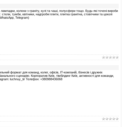
лампадки, колони з граніту, кулі та чаші, полусфери тощо. Будь-які точені вироби
 стели, тумби, квітники, надгробні плити, плитка гранітна, стовпчики та цоколі
, WhatsApp, Telegram)
льний формат для команд, колег, офісів, IT-компаній, бізнесів і дружніх
банального сценарію. Корпоратив Київ, тімбілдинг Київ, активності для команди,
stagram: luchnuy_tir Телефон: +380988436068