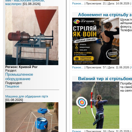
Міні - Маслобойні шнекові,
Разное...
| Просмотров: 21 | Дата:
14.06.2026
|
маслопрес
[01.08.2026]
Абонемент на стрільбу з 
Шукаєте
айтішни
фокусу,
Телефо
Регион: Кривой Рог
Разное...
| Просмотров: 57 | Дата:
11.06.2026
|
Раздел:
Промышленное
Виїзний тир зі стрільбою
оборудование
Подраздел:
Потрібе
Пищевое
та сіме
на свят
Машина для обдирання пір'я
[01.08.2026]
Разное...
| Просмотров: 18 | Дата:
31.05.2026
|