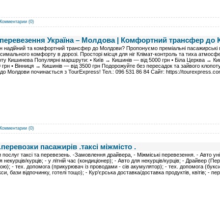
Комментарии (0)
 перевезення Україна – Молдова | Комфортний трансфер до
н надійний та комфортний трансфер до Молдови? Пропонуємо преміальні пасажирські п
симального комфорту в дорозі. Просторі місця для ніг Клімат-контроль та тиха атмосфер
ту Кишинева Популярні маршрути: • Київ → Кишинів — від 5000 грн • Біла Церква → Ки
0 грн • Вінниця → Кишинів — від 3500 грн Подорожуйте без пересадок та зайвого клопо
 до Молдови починається з TourExpress! Тел.: 096 531 86 84 Сайт: https://tourexpress.co
Комментарии (0)
.перевозки пасажирів .таксі міжмісто .
и послуг таксі та перевезень. -Замовлення драйвера, - Міжміські перевезення. - Авто ун
я некурців/курців; - у літній час (кондиціонер); - Авто для некурців/курців; - Драйвер (П
ою); - тех. допомога (прикурювач із проводами - сів акумулятор); - тех. допомога (букси
си, бази відпочинку, готелі тощо); - Кур'єрська доставка/доставка продуктів, квітів; - 