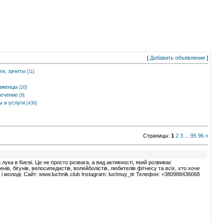
[
Добавить объявление
]
ги, зачеты
[11]
саженцы
[20]
ечение
[9]
 и услуги
[430]
Страницы
:
1
2
3
...
95
96
»
ука в Києві. Це не просто розвага, а вид активності, який розвиває
ів, бігунів, велосипедистів, волейболістів, любителів фітнесу та всіх, хто хоче
 і молоді. Сайт: www.luchnik.club Instagram: luchnuy_tir Телефон: +380988436068