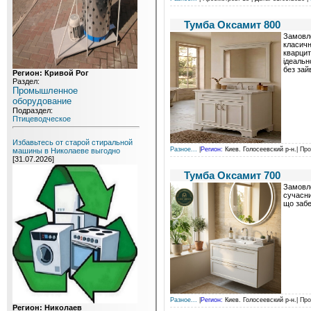
Тумба Оксамит 800
Замовле
класичн
кварцит
ідеальн
без зай
Регион: Кривой Рог
Раздел:
Промышленное
оборудование
Подраздел:
Птицеводческое
Избавьтесь от старой стиральной
Разное...
|
Регион:
Киев. Голосеевский р-н.
| Пр
машины в Николаеве выгодно
[31.07.2026]
Тумба Оксамит 700
Замовле
сучасни
що забе
Разное...
|
Регион:
Киев. Голосеевский р-н.
| Пр
Регион: Николаев