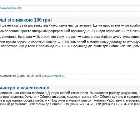
Комментарии (0)
ші зі знижкою 100 грн!
 ще не куштував доставку від Япіко, саме час це змінити. Це не просто їжа — це комбо
амовлення! Просто введи мій реферальний промокод 217903 при оформленні. У Япіко є в
, соковита, ідеальна ➡️ бургери, що тануть у роті ➡️ лапша, яка зігріває душу купа інш
они прямо зараз на короткий номер → 2200 Замовляй в мобільному додатку та отримуй 
 оператора, що у тебе є промокод 217903 ⚠️ Промокод діє лише для нових клієнтів (за
осмотров: 19 | Дата:
16.06.2026
|
Комментарии (0)
Быстро и качественно
иональная сборка мебели в Днепре любой сложности. Выполняем работу аккуратно, н
а или ремонта. Услуги: • Сборка шкафов, комодов, кроватей • Сборка кухонь и кухонно
а и повторная сборка мебели • Подгонка и мелкий ремонт мебели Работаем с мебель
енный результат. Телефоны для связи: +38 (068) 527-84-28 +38 (093) 230-73-34 +38 (063) 4