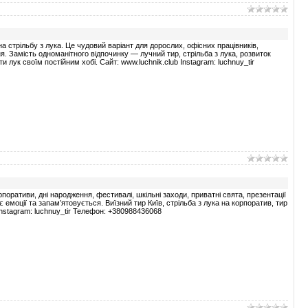
 стрільбу з лука. Це чудовий варіант для дорослих, офісних працівників,
ня. Замість одноманітного відпочинку — лучний тир, стрільба з лука, розвиток
ти лук своїм постійним хобі. Сайт: www.luchnik.club Instagram: luchnuy_tir
рпоративи, дні народження, фестивалі, шкільні заходи, приватні свята, презентації
є емоції та запам’ятовується. Виїзний тир Київ, стрільба з лука на корпоратив, тир
 Instagram: luchnuy_tir Телефон: +380988436068