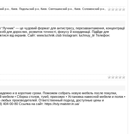
кий р-н., Киев. Подольский р-н, Киев. Святошинский р-н., Киев. Соломенский р-н.,
убі “Лучник” — це чудовий формат для антистресу, перезавантаження, концентрації
хобі для дорослих, розвиток точності, фокусу й координації. Підійде для
іктися від екранів. Сайт: www.luchnik.club Instagram: luchnuy_tir Телефон:
адежно и в короткие сроки. Поможем собрать новую мебель после покупки,
й мебели • Сборка столов, тумб, прихожих • Установка навесной мебели и полок •
ю любых производителей. Ответственный подход, доступные цены и
04-00-80 Ссылка на сайт: https://tviy.maister.in.ua/