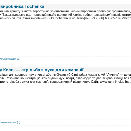
д виробника Tochenka
льник граніту з міста Коростишів за оптовими цінами виробника пропонує гранітні вази, 
ту. Також надаємо партнерський прайс на чорний камінь габро - деталі пам'ятників оптом:
 на могили і т.п. Сайт виробника - ukr.tochenka.in.ua Телефон: +38(066) 630-05-16 (Viber
Комментарии (0)
у Києві — стрільба з лука для компанії
а ідея для корпоративу в Києві або тімбілдингу? Стрільба з лука в клубі “Лучник” — це си
вів. Розвиває концентрацію, командний дух, азарт, взаємодію та дає яскраві емоції без 
тир, стрільба з лука для компанії, корпоративний відпочинок. Сайт: www.luchnik.club In
Комментарии (0)