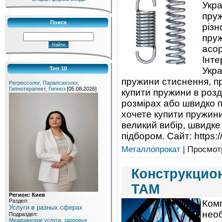
Укра
пруж
Поиск
різн
пруж
асор
Інте
Укра
Топ 10
пружини стиснення, пр
Регрессолог, Парапсихолог,
Гипнотерапевт, Гипноз
[05.08.2026]
купити пружини в розд
розмірах або швидко п
хочете купити пружини
великий вибір, швидк
підбором. Сайт: https:
Металлопрокат
| Просмотр
Конструкцио
ТАМ
Регион: Киев
Раздел:
Ком
Услуги в разных сферах
нео
Подраздел:
Медицинские услуги, здоровье