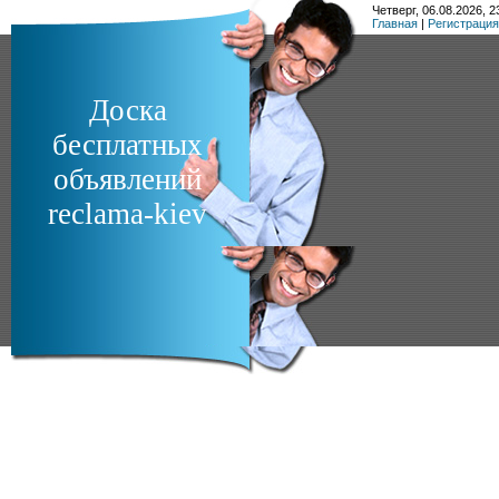
Четверг, 06.08.2026, 2
Главная
|
Регистрация
Доска
бесплатных
объявлений
reclama-kiev