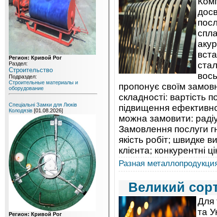
Комп
досв
посл
спла
акур
вста
Регион: Кривой Рог
стал
Раздел:
Строительство
вось
Подраздел:
Строительные материалы и
пропонує своїм замовн
оборудование
складності: вартість 
Спеціальні Замки для Люків
підвищення ефективнос
Колодязів
[01.08.2026]
можна замовити: радіу
Замовлення послуги гну
якість робіт; швидке 
клієнта; конкурентні ц
Разная металлопродукци
Великий сорт
Для 
та У
Регион: Кривой Рог