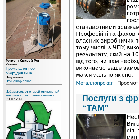
ремо
потр
посл
стандартними зразками
Професійні та фахові 
власних виробничих по
тому числі, з ЧПУ, ви
результату, який на 1
від того, чи вам необ
Регион: Кривой Рог
Раздел:
виконаємо ваше замовл
Промышленное
оборудование
максимально якісно.
Подраздел:
Птицеводческое
Металлопрокат
| Просмотр
Избавьтесь от старой стиральной
машины в Николаеве выгодно
Послуги з фр
[31.07.2026]
“ТАМ”
Необ
Виго
сіль
маши