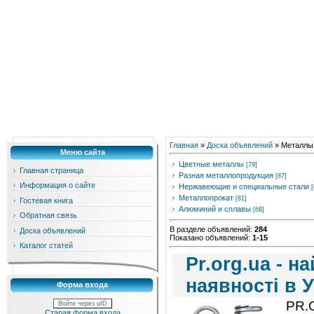
Главная
»
Доска объявлений
» Металлы
Меню сайта
Цветные металлы
[79]
Главная страница
Разная металлопродукция
[87]
Информация о сайте
Нержавеющие и специальные стали
[
Металлопрокат
[81]
Гостевая книга
Алюминий и сплавы
[68]
Обратная связь
В разделе объявлений
:
284
Доска объявлений
Показано объявлений
:
1-15
Каталог статей
Pr.org.ua - 
наявності в У
Форма входа
PR.
Войти через uID
Старая форма входа