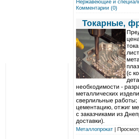
Нержавеющие и специал
Комментарии (0)
Токарные, ф
Пре
цен
ток
лист
мет
пла
(с 
дета
необходимости - раз
металлических издели
сверлильные работы; -
цементацию, отжиг ме
с заказчиками из Днеп
доставки).
Металлопрокат
| Просмотр