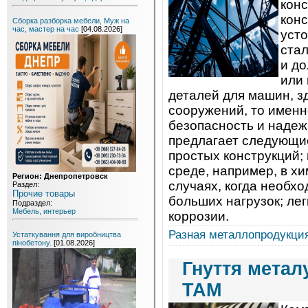
кон
кон
Сборка разборка мебели, Муж на
час, мастер на час
[04.08.2026]
усто
стал
и до
или
деталей для машин, з
сооружений, то именн
безопасность и надеж
предлагает следующие
простых конструкций;
среде, например, в х
Регион: Днепропетровск
случаях, когда необх
Раздел:
Прочие товары
больших нагрузок; лег
Подраздел:
Мебель, интерьер
коррозии.
Разная металлопродукци
Устаткування для виробництва
пінобетону.
[01.08.2026]
Гнуття металу
ТАМ