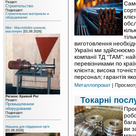
Раздел:
Саме
Строительство
сорт
Подраздел:
Строительные материалы и
кліє
оборудование
обсл
Міні - Маслобойні шнекові,
кіль
маслопрес
[01.08.2026]
тіль
виготовлення необхідн
Україні ми здійснюємо
компанії ТД “ТАМ”: на
перевізниками по країн
клієнта; висока точніс
персонал; гарантія яко
Металлопрокат
| Просмотр
Регион: Кривой Рог
Токарні посл
Раздел:
Промышленное
Проп
оборудование
Подраздел:
роб
Пищевое
бага
Машина для обдирання пір'я
ви 
[01.08.2026]
маш