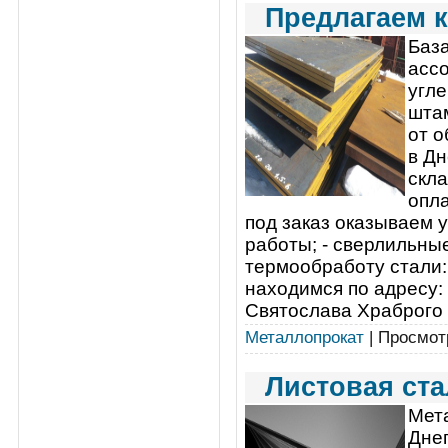
Предлагаем к
База
ассо
угл
шта
от о
в Дн
скл
опла
под заказ оказываем 
работы; - сверлильные
термообработу стали:
находимся по адресу: -
Святослава Храброго (
Металлопрокат
| Просмотр
Листовая ста
Мет
Днеп