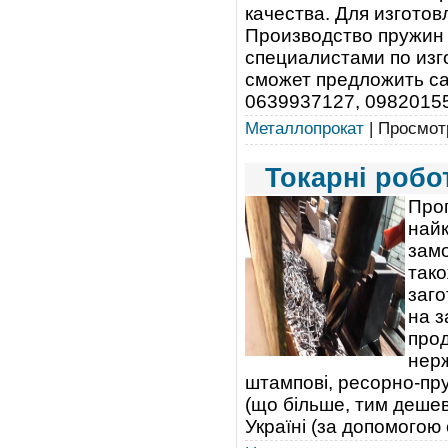
качества. Для изгото
Производство пружин
специалистами по изг
сможет предложить са
0639937127, 0982015520
Металлопрокат
| Просмотр
Токарні робо
Проп
най
замо
тако
заго
на з
прод
нерж
штампові, ресорно-пру
(що більше, тим дешевш
Україні (за допомогою 