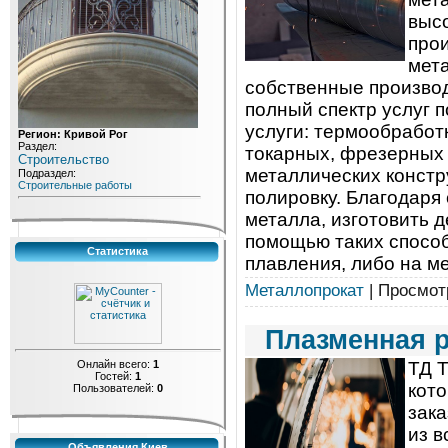
выс
про
мета
собственные произво
полный спектр услуг 
услуги: термообработ
Регион: Кривой Рог
Раздел:
токарных, фрезерных 
Строительство
металлических констр
Подраздел:
Строительные работы
полировку. Благодаря
металла, изготовить 
помощью таких способ
Статистика
плавления, либо на м
Металлопрокат
| Просмотр
Плазменная р
Онлайн всего:
1
ТД 
Гостей:
1
кото
Пользователей:
0
зака
из в
Объявления Киев