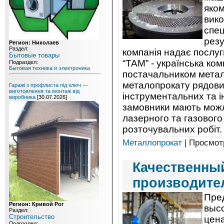
яком
вико
спец
резу
Регион: Николаев
Раздел:
компанія надає послуги
Бытовые товары
“ТАМ” - українська ком
Подраздел:
Бытовая техника и электроника
постачальником метал
металопрокату рядових
Гаражі з профлиста під ключ —
виготовлення та монтаж від
інструментальних та і
виробника
[30.07.2026]
замовники мають можл
лазерного та газового
розточувальних робіт.
Металлопрокат
| Просмотр
Качественный
производите
Пре
Регион: Кривой Рог
выс
Раздел:
Строительство
цен
Подраздел: