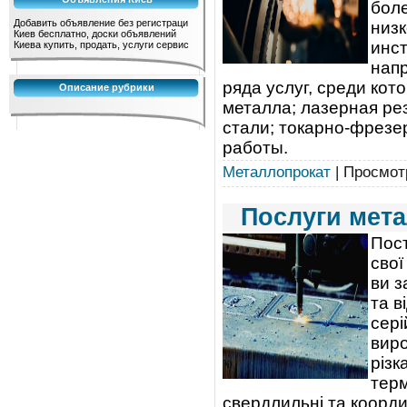
боле
Добавить объявление без регистраци
низ
Киев бесплатно, доски объявлений
инст
Киева купить, продать, услуги сервис
нап
ряда услуг, среди кот
Описание рубрики
металла; лазерная ре
стали; токарно-фрезе
работы.
Металлопрокат
| Просмотр
Послуги мета
Пост
свої
ви з
та в
сері
виро
різк
терм
свердлильні та коорди