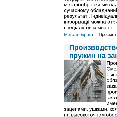
металообробки ми нада
сучасному обладнанні,
результаті. Індивідуа
інформації можна отрим
спеціалістів компанії.
Металлопрокат
| Просмотр
Производство
пружин на за
Прои
Смо
быст
обя
зака
про
сжат
име
зацепами, ушками, ко
на высокоточном обор