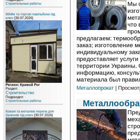
Мы 
Строительные работы
изг
МАФи та торгові павільйони під
мета
ключ
[30.07.2026]
что 
про
предлагаем: термообр
заказ; изготовление 
индивидуальному зака
предоставляет услуги 
территории Украины. 
информацию, консульт
материала был прави
Регион: Кривой Рог
Металлопрокат
| Просмотр
Раздел:
Строительство
Подраздел:
Металлообраб
Строительные работы
Пре
Ковані та металеві перила для
балконів під ключ
[30.07.2026]
мех
стр
пред
мет