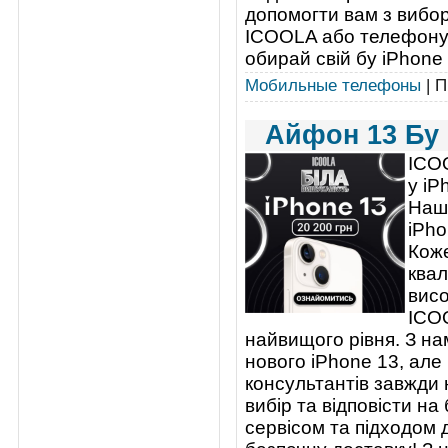
допомогти вам з вибор
ICOOLA або телефону
обирай свій бу iPhone 1
Мобильные телефоны
| П
Айфон 13 Бу 
ICOO
у iP
Наш 
iPho
Коже
квал
висо
ICOO
найвищого рівня. З на
нового iPhone 13, але
консультантів завжди 
вибір та відповісти н
сервісом та підходом 