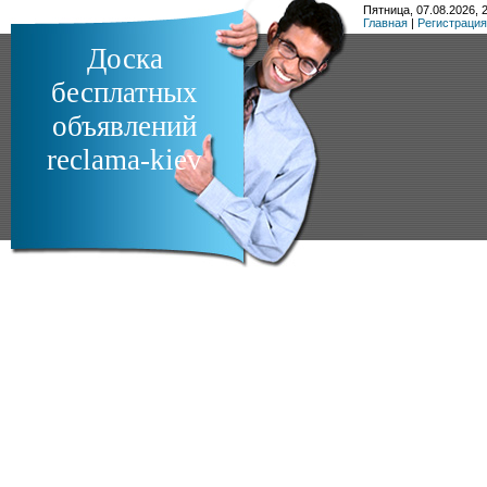
Пятница, 07.08.2026, 2
Главная
|
Регистрация
Доска
бесплатных
объявлений
reclama-kiev