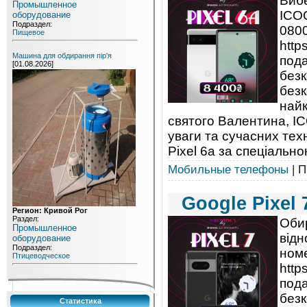
Вибе
Промышленное
ICO
оборудование
Подраздел:
0800
Пищевое
http
Машина для обдирання пір'я
пода
[01.08.2026]
безк
без
найк
святого Валентина, I
уваги та сучасних тех
Pixel 6a за спеціально
Мобильные телефоны
| П
Google Pixel 
Регион: Кривой Рог
Раздел:
Обир
Промышленное
від
оборудование
Подраздел:
номе
Птицеводческое
http
пода
безк
Статистика