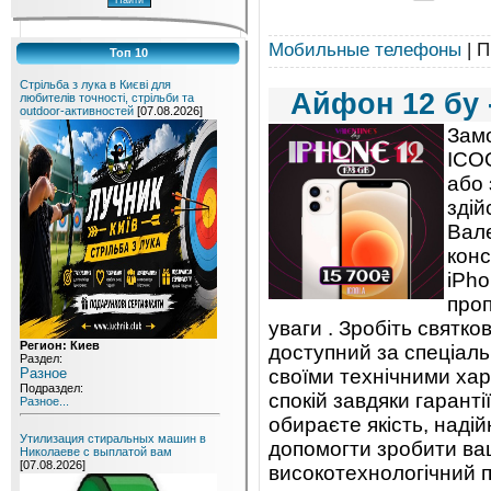
Мобильные телефоны
| П
Топ 10
Стрільба з лука в Києві для
Айфон 12 бу 
любителів точності, стрільби та
outdoor-активностей
[07.08.2026]
Замо
ICO
або 
здій
Вале
конс
iPho
проп
уваги . Зробіть святк
Регион: Киев
доступний за спеціаль
Раздел:
своїми технічними ха
Разное
Подраздел:
спокій завдяки гарант
Разное...
обираєте якість, наді
Утилизация стиральных машин в
допомогти зробити ва
Николаеве с выплатой вам
[07.08.2026]
високотехнологічний п