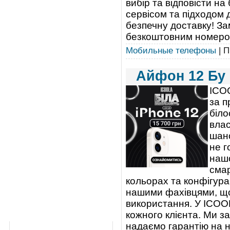
вибір та відповісти н
сервісом та підходом 
безпечну доставку! З
безкоштовним номером 
Мобильные телефоны
| П
Айфон 12 Бу 
ICOO
за п
біло
влас
шанс
не г
нашо
смар
кольорах та конфігура
нашими фахівцями, щоб
використання. У ICOO
кожного клієнта. Ми з
надаємо гарантію на н