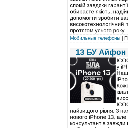
спокій завдяки гарант
обираєте якість, наді
допомогти зробити ва
високотехнологічний п
протягом усього року
Мобильные телефоны
| П
13 БУ Айфон 
ICOO
у iP
Наш 
iPho
Коже
квал
висо
ICOO
найвищого рівня. З на
нового iPhone 13, але
консультантів завжди 