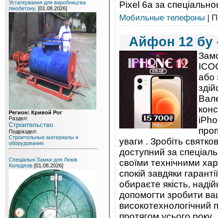
Pixel 6a за спеціально
Устаткування для виробництва
пінобетону.
[01.08.2026]
Мобильные телефоны
| П
Айфон 12 бу 
Замо
ICO
або 
здій
Вале
конс
Регион: Кривой Рог
iPho
Раздел:
Строительство
проп
Подраздел:
Строительные материалы и
уваги . Зробіть святк
оборудование
доступний за спеціаль
Спеціальні Замки для Люків
своїми технічними ха
Колодязів
[01.08.2026]
спокій завдяки гарант
обираєте якість, наді
допомогти зробити ва
високотехнологічний п
протягом усього року