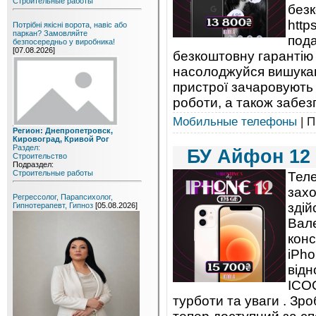
Строительные работы
безк
http
Потрібні якісні ворота, навіс або
паркан? Замовляйте
пода
безпосередньо у виробника!
[07.08.2026]
безкоштовну гарантію 
насолоджуйся вишукані
пристрої зачаровують
роботи, а також забезп
Мобильные телефоны
| П
Регион: Днепропетровск,
Кировоград, Кривой Рог
Раздел:
БУ Айфoн 12 
Строительство
Подраздел:
Строительные работы
Тел
захо
Регрессолог, Парапсихолог,
здій
Гипнотерапевт, Гипноз
[05.08.2026]
Вале
конс
iPho
відн
ICOO
турботи та уваги . Зр