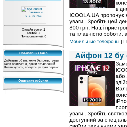
конс
відн
ICOOLA.UA пропонує в
уваги . Зробіть цей де
800 грн. Наші пристр
Онлайн всего:
1
та плавністю роботи, а
Гостей:
1
Пользователей:
0
Мобильные телефоны
| П
Айфон 12 бу 
Объявления Киев
Добавить объявление без регистраци
Замо
Киев бесплатно, доски объявлений
Киева купить, продать, услуги сервис
ICO
або 
Описание рубрики
здій
Вале
конс
iPho
проп
уваги . Зробіть святк
доступний за спеціаль
своїми технічними ха