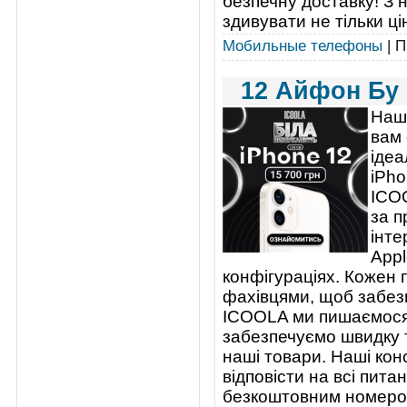
безпечну доставку! З 
здивувати не тільки цін
Мобильные телефоны
| П
12 Айфон Бу 
Наші
вам 
ідеа
iPho
ICOO
за п
інте
Appl
конфігураціях. Кожен 
фахівцями, щоб забезп
ICOOLA ми пишаємося 
забезпечуємо швидку т
наші товари. Наші кон
відповісти на всі пит
безкоштовним номером