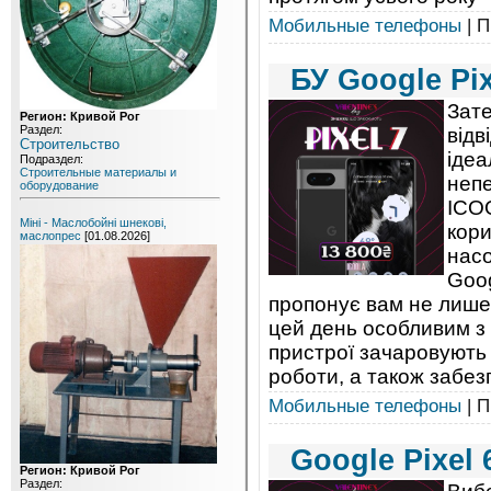
Мобильные телефоны
| П
БУ Google Pix
Зат
Регион: Кривой Рог
Раздел:
відв
Строительство
ідеа
Подраздел:
Строительные материалы и
непе
оборудование
ICOO
Міні - Маслобойні шнекові,
кори
маслопрес
[01.08.2026]
насо
Goog
пропонує вам не лише 
цей день особливим з 
пристрої зачаровують
роботи, а також забезп
Мобильные телефоны
| П
Google Pixel 
Регион: Кривой Рог
Раздел: