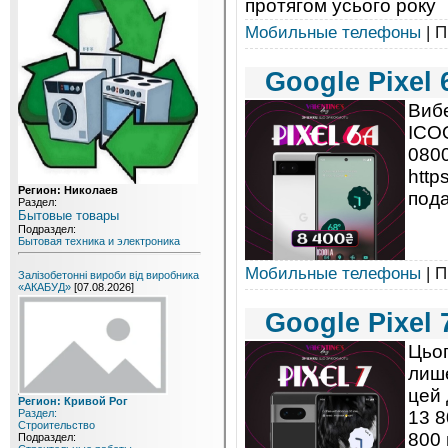
протягом усього року
Мобильные телефоны
| П
Google Pixel 
Вибе
ICO
0800
http
Регион: Николаев
пода
Раздел:
Бытовые товары
Подраздел:
Бытовая техника и электроника
Мобильные телефоны
| П
Залізобетонні вироби від виробника
«АКАБУД»
[07.08.2026]
Gооgle Рixel 
Цьог
лише
цей 
Регион: Кривой Рог
13 8
Раздел:
Строительство
800 
Подраздел: