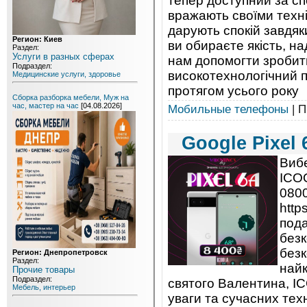
тепер доступний за сп
вражають своїми техн
дарують спокій завдяк
Регион: Киев
ви обираєте якість, на
Раздел:
Услуги в разных сферах
нам допомогти зробит
Подраздел:
високотехнологічний п
Медицинские услуги, здоровье
протягом усього року
Сборка разборка мебели, Муж на
час, мастер на час
[04.08.2026]
Мобильные телефоны
| П
Google Pixel 
Вибе
ICO
0800
http
пода
безк
без
Регион: Днепропетровск
Раздел:
найк
Прочие товары
Подраздел:
святого Валентина, I
Мебель, интерьер
уваги та сучасних тех