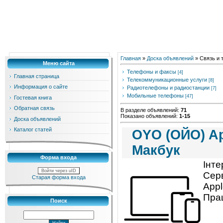
Главная
»
Доска объявлений
» Связь и 
Меню сайта
Телефоны и факсы
[4]
Главная страница
Телекоммуникационные услуги
[8]
Информация о сайте
Радиотелефоны и радиостанции
[7]
Мобильные телефоны
[47]
Гостевая книга
Обратная связь
В разделе объявлений
:
71
Показано объявлений
:
1-15
Доска объявлений
Каталог статей
OYO (ОЙО) Ap
Макбук
Форма входа
Інте
Войти через uID
Серв
Старая форма входа
Appl
Прац
Поиск