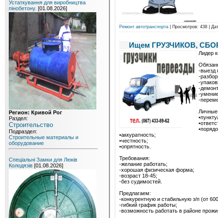
Устаткування для виробництва
пінобетону.
[01.08.2026]
Ремонт автотранспорта
| Просмотров: 438 | Да
Ищем ГРУЗЧИКОВ, СБОРЩ
Лидер 
Обязан
-выезд 
-разбор
-упаков
-демонт
-умение
-перем
Личные 
Регион: Кривой Рог
•пункту
Раздел:
•ответс
Строительство
•порядо
Подраздел:
•аккуратность;
Строительные материалы и
•честность;
оборудование
•опрятность.
Требования:
Спеціальні Замки для Люків
-желание работать;
Колодязів
[01.08.2026]
-хорошая физическая форма;
-возраст 18-45;
-без судимостей.
Предлагаем:
-конкурентную и стабильную з/п (от 600
-гибкий график работы;
-возможность работать в районе прожи