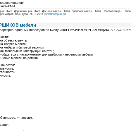
рофессионалов!
ROumSwkNM
-н., Киев. Дарницкий р-н., Киев. Деснянский р-н., Киев. Днепровский р-н., Киев. Оболонский р-н., Киев
Просмотров: 853 | Дата:
26.12.2016
|
Комментарии (0)
РЩИКОВ мебели
квартирно-офисных переездов по Киеву ищет ГРУЗЧИКОВ-УПАКОВЩИКОВ, СБОРЩИКО
ности:
на объект клиента;
ка-сборка мебели;
ка мебели и бытовой техники;
аж мебельных конструкций со стен;
 общаться с инструментом для разборки и переноски мебели;
ещение мебели на ремнях.
качества:
альность;
твенность;
чность;
0 грн./мес. + чаевые);
вания.