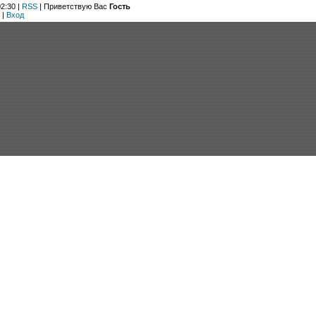
2:30 |
RSS
|
Приветствую Вас
Гость
|
Вход