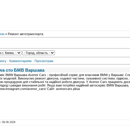
или
» Ремонт автотранспорта
ингу
·
Комментариям
·
Просмотрам
wa сто БМВ Варшава
віс BMW Варшава Avenor Cars - професійний сервіс для власників BMW у Варшаві. Спеці
х моделей. Виконуємо ремонт двигуна, ходової частини, гальмівної системи, підвіски, 
ю процедурою для стабільної та надійної роботи двигуна. У Avenor Cars працюють досв
підхід і швидке виконання робіт. Якщо вам потрібен надійний автосервіс BMW Варшава, 
/www.instagram.com/avenor_cars/ Сайт: avenorcars.pl/ua
а:
08.06.2026