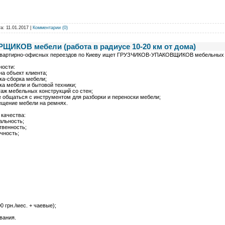
та:
11.01.2017
|
Комментарии (0)
ИКОВ мебели (работа в радиусе 10-20 км от дома)
квартирно-офисных переездов по Киеву ищет ГРУЗЧИКОВ-УПАКОВЩИКОВ мебельных 
ности:
на объект клиента;
ка-сборка мебели;
ка мебели и бытовой техники;
аж мебельных конструкций со стен;
 общаться с инструментом для разборки и переноски мебели;
ещение мебели на ремнях.
качества:
альность;
твенность;
чность;
0 грн./мес. + чаевые);
вания.