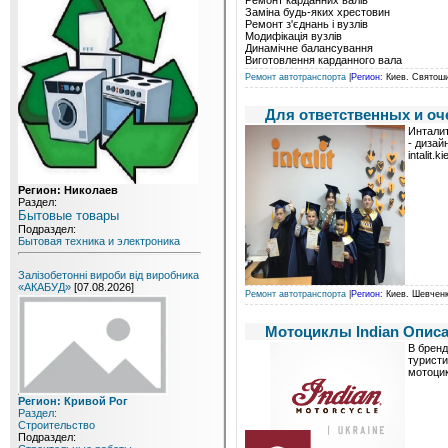
Заміна будь-яких хрестовин
Ремонт з'єднань і вузлів
Модифікація вузлів
Динамічне балансування
Виготовлення карданного вала
Ремонт автотранспорта
|
Регион:
Киев. Святоши
Для ответственных и оч
Инталит
- дизайн
intalit.k
Регион: Николаев
Раздел:
Бытовые товары
Подраздел:
Бытовая техника и электроника
Залізобетонні вироби від виробника
«АКАБУД»
[07.08.2026]
Ремонт автотранспорта
|
Регион:
Киев. Шевченк
Мотоциклы Indian Описа
В бренд
туристи
мотоцик
Регион: Кривой Рог
Раздел:
Строительство
Подраздел: