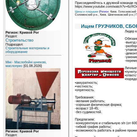
Присоединяйтесь к дружной команде п
https://www.youtube.com/watch?v=6z
Шины и покрышки
|
Регион:
Киев. Голосеевский р
Соломенский р-н., Киев. Шевченковский р-н.
| 
Ищем ГРУЗЧИКОВ, СБО
Лидер 
Регион: Кривой Рог
Раздел:
Обязан
Строительство
-выезд 
Подраздел:
-разбор
Строительные материалы и
-упаков
оборудование
-демонт
-умение
-перем
Міні - Маслобойні шнекові,
маслопрес
[01.08.2026]
Личные 
•пункту
•ответс
•порядо
•аккуратность;
•честность;
•опрятность.
Требования:
-желание работать;
-хорошая физическая форма;
-возраст 18-45;
-без судимостей.
Предлагаем:
-конкурентную и стабильную з/п (от 600
-гибкий график работы;
-возможность работать в районе прожи
Регион: Кривой Рог
Раздел: