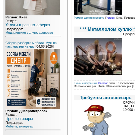
Регион: Киев
Ремонт автотранспорта
|
Регион:
Киев. Печерск
Раздел:
Услуги в разных сферах
* ** Металлолом куплю *
Подраздел:
Медицинские услуги, здоровье
Предпри
Сборка разборка мебели, Муж на
час, мастер на час
[04.08.2026]
Шины и покрышки
|
Регион:
Киев. Голосеевский р
Соломенский р-н., Киев. Шевченковский р-н.
| 
Требуется автослесарь
СРОЧНО
JAC, FO
10 000 
Регион: Днепропетровск
Раздел:
Прочие товары
Подраздел:
Мебель, интерьер