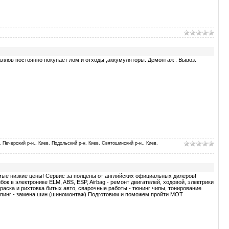
лов постоянно покупает лом и отходы ,аккумуляторы. Демонтаж . Вывоз.
. Печерский р-н., Киев. Подольский р-н, Киев. Святошинский р-н., Киев.
ые низкие цены! Сервис за полцены от английских официальных дилеров!
к в электронике ELM, ABS, ESP, Airbag - ремонт двигателей, ходовой, электрики
краска и рихтовка битых авто, сварочные работы - тюнинг чипы, тонирование
маппинг - замена шин (шиномонтаж) Подготовим и поможем пройти МОТ