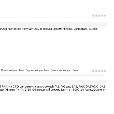
лов постоянно покупает лом и отходы ,аккумуляторы. Демонтаж . Вывоз.
. Печерский р-н., Киев. Подольский р-н, Киев. Святошинский р-н., Киев.
 На СТО для ремонта автомобилей ГАЗ, ГАЗель, ВАЗ, FAW, DAEWOO, ЗАЗ,
и (Нивки) ПН-Пт 9−18, Сб-дежурный режим, З/п — от 8 000 грн Автоэлектрик от