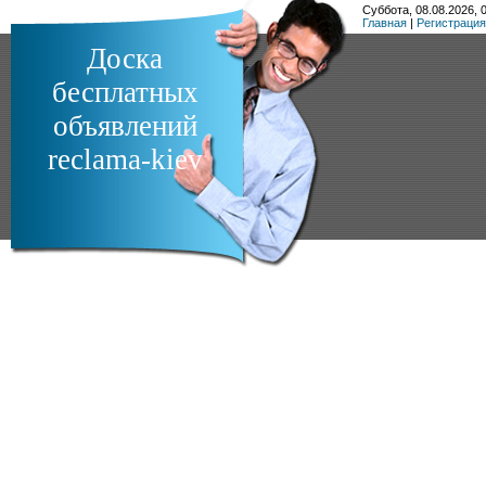
Суббота, 08.08.2026, 0
Главная
|
Регистрация
Доска
бесплатных
объявлений
reclama-kiev