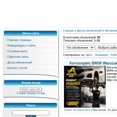
Главная
»
Доска объявлений
»
Автомоб
Меню сайта
В категории объявлений
:
83
Главная страница
Показано объявлений
:
1-15
Информация о сайте
Гостевая книга
Сортировать по
:
Дате
·
Названию
·
Рейт
Обратная связь
Доска объявлений
Автосервіс BMW Warsza
Автосер
Каталог статей
BMW усі
важливо
чесний 
https:/
Форма входа
Войти через uID
Старая форма входа
Поиск
Ремонт автотранспорта
| Просмотров: 19 | Дат