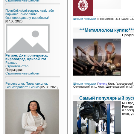
Строительные работы
Потрібні якісні ворота, навіс або
паркан? Замовляйте
безпосередньо у виробника!
Шины и покрышки
| Просмотров: 373 | Дата:
14
[07.08.2026]
***Металлолом куплю***
Предпри
Регион: Днепропетровск,
Кировоград, Кривой Рог
Раздел:
Строительство
Подраздел:
Строительные работы
Регрессолог, Парапсихолог,
Шины и покрышки
|
Регион:
Киев. Голосеевский р
Соломенский р-н., Киев. Шевченковский р-н.
| 
Гипнотерапевт, Гипноз
[05.08.2026]
Самый популярный русс
Мы пред
Pемонт 
и элект
окон, у