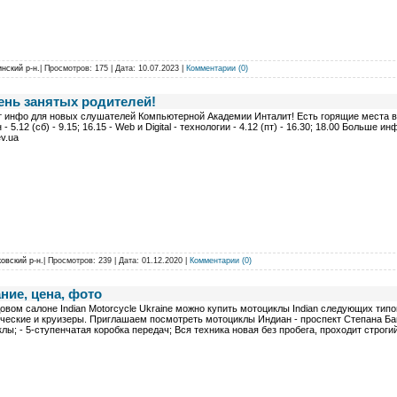
нский р-н.
| Просмотров: 175 | Дата:
10.07.2023
|
Комментарии (0)
ень занятых родителей!
 инфо для новых слушателей Компьютерной Академии Инталит! Есть горящие места в уч
 - 5.12 (сб) - 9.15; 16.15 - Web и Digital - технологии - 4.12 (пт) - 16.30; 18.00 Больше 
iev.ua
овский р-н.
| Просмотров: 239 | Дата:
01.12.2020
|
Комментарии (0)
ние, цена, фото
овом салоне Indian Motorcycle Ukraine можно купить мотоциклы Indian следующих тип
ческие и круизеры. Приглашаем посмотреть мотоциклы Индиан - проспект Степана Банд
лы; - 5-ступенчатая коробка передач; Вся техника новая без пробега, проходит стро