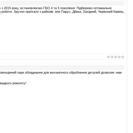
 з 2015 року, встановлюємо ГБО 4 та 5 покоління. Підберемо оптимальне
 роботи. Зручно приїхати з районів: ж/м Парус, Діївка, Західний, Червоний Камінь,
/
 Повноцінний парк обладнання для механічного оброблення деталей дозволяє нам
швидкого ремонту!