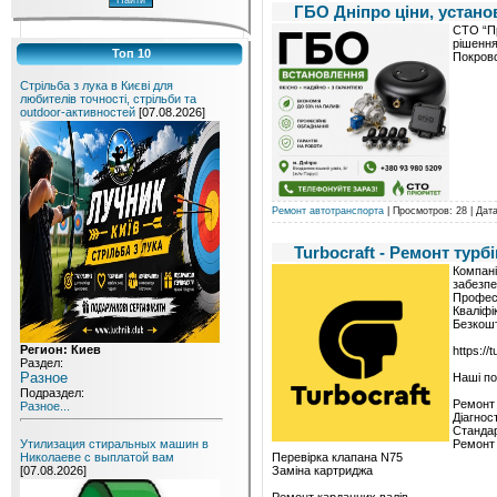
ГБО Дніпро ціни, устано
СТО “Пр
рішення
Топ 10
Покровсь
Стрільба з лука в Києві для
любителів точності, стрільби та
outdoor-активностей
[07.08.2026]
Ремонт автотранспорта
| Просмотров: 28 | Дат
Turbocraft - Ремонт турб
Компані
забезпе
Професі
Кваліфі
Безкошт
Регион: Киев
https://
Раздел:
Разное
Наші по
Подраздел:
Ремонт
Разное...
Діагност
Стандар
Ремонт 
Утилизация стиральных машин в
Перевірка клапана N75
Николаеве с выплатой вам
Заміна картриджа
[07.08.2026]
Ремонт карданних валів