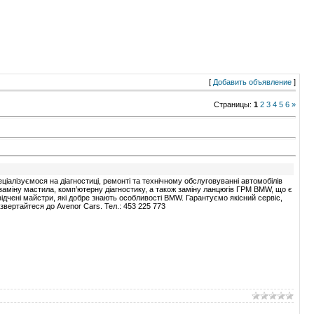
[
Добавить объявление
]
Страницы
:
1
2
3
4
5
6
»
алізуємося на діагностиці, ремонті та технічному обслуговуванні автомобілів
заміну мастила, комп’ютерну діагностику, а також заміну ланцюгів ГРМ BMW, що є
ідчені майстри, які добре знають особливості BMW. Гарантуємо якісний сервіс,
звертайтеся до Avenor Cars. Тел.: 453 225 773