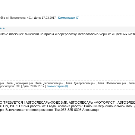
ий р-н.
| Просмотров: 491 | Дата:
17.03.2017
|
Комментарии (0)
* *
ятие имеющее лицензии на прием и переработку металлолома черных и цветных метал
-н., Киев. Дарницкий р-н., Киев. Деснянский р-н., Киев. Днепровский р-н., Киев. Оболонский р-н., Киев
Просмотров: 598 | Дата:
20.02.2017
|
Комментарии (0)
 ТРЕБУЕТСЯ ! АВТОСЛЕСАРЬ-ХОДОВИК, АВТОСЛЕСАРЬ –МОТОРИСТ , АВТОЭЛЕКТРИК!
TON, ISUZU.Опыт работы от 1 года. Условия работы: Район Интернациональной площад
грн .Выплачивается своевременно. Тел.067-325-0393 Александр