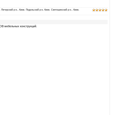
. Печерский р-н., Киев. Подольский р-н, Киев. Святошинский р-н., Киев.
В мебельных конструкций.