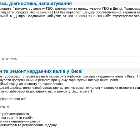
вка, діагностика, налаштування
іоритет” виконує установку ГБО, діагностику та налаштування ГБО в Дніпрі. Працюємо
 під авто і бюджет. Чесна ціна на ГБО без переплат. Швидке обслуговування, гарантія на
кий. м. Дніпро, Воздвиженський узвіз, 5г Тел.: +38093 980 5209 Сайт: https://priosto.site
а:
05.05.2026
ін та ремонт карданних валів у Києві
я Турбокрафт спеціалізується на ремонті турбокомпресорів і карданних валів у Києві.
чувати доступні ціни на ремонт, при цьому гарантуючи високу якість робіт.
йний підхід до ремонту та відновленню
ковані фахівці, величезний склад запчастин, німецькі технології – запорука якісного та 
овно заберемо та доставимо після ремонту Ваш агрегат!
turbocraft.com.ua/
слуги:
 турбокомпресорів
ика усіх типів турбін
тний і капітальний ремонт
актуаторів та регулювання наддуву