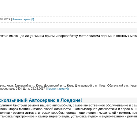
.01.2019
|
Комментарии (0)
ятие имеющее лицензии на прием и переработку металлолома черных и цветных метал
-н., Киев. Дарницкий р-н., Киев. Деснянский р-н., Киев. Днепровский р-н., Киев. Оболонский р-н., Киев
Просмотров: 540 | Дата:
25.03.2017
|
Комментарии (0)
коязычный Автосервис в Лондоне!
лагаем быстрый ремонт вашего автомобиля, самое качественное обслуживание и сам
всех марок машин и вэнов любой сложности: - компьютерная диагностика и сброс ошибо
роники - ремонт автоматических коробок передач, сцепления, глушителей - ремонт, по
становка парктроников и камер заднего вида, установка аудио- и видео-техники - ре